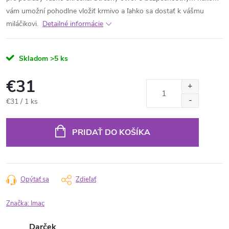
vám umožní pohodlne vložiť krmivo a ľahko sa dostať k vášmu
miláčikovi.
Detailné informácie
Skladom
>5 ks
€31
Jednotková
€31 / 1 ks
cena:
PRIDAŤ DO KOŠÍKA
Opýtať sa
Zdieľať
Značka:
Imac
Darček