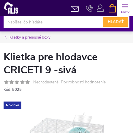
Prejsť
NÁKUPN
KOŠÍK
na
obsah
HĽADAŤ
Klietky a prenosné boxy
Klietka pre hlodavce
CRICETI 9 -sivá
Podrobnosti hodnotenia
Neohodnotené
Kód:
5025
Novinka