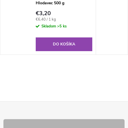
Hlodavec 500 g
€3,20
Jednotková
€6,40 / 1 kg
cena:
Skladom
>5 ks
DO KOŠÍKA
Z
á