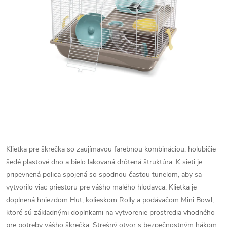
Klietka pre škrečka so zaujímavou farebnou kombináciou: holubičie
šedé plastové dno a bielo lakovaná drôtená štruktúra.
K sieti je
pripevnená polica spojená so spodnou časťou tunelom, aby sa
vytvorilo viac priestoru pre vášho malého hlodavca.
Klietka je
doplnená hniezdom Hut, kolieskom Rolly a podávačom Mini Bowl,
ktoré sú základnými doplnkami na vytvorenie prostredia vhodného
pre potreby vášho škrečka.
Strešný otvor s bezpečnostným hákom