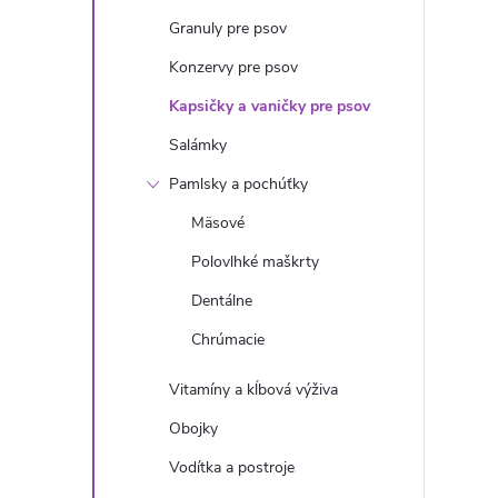
n
Granuly pre psov
ý
Konzervy pre psov
Kapsičky a vaničky pre psov
p
Salámky
a
Pamlsky a pochúťky
Mäsové
n
Polovlhké maškrty
e
Dentálne
Chrúmacie
l
Vitamíny a kĺbová výživa
Obojky
Vodítka a postroje