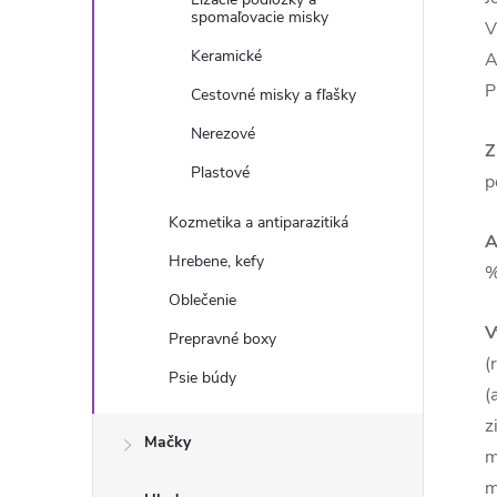
spomaľovacie misky
V
Keramické
A
P
Cestovné misky a fľašky
Nerezové
Z
Plastové
p
Kozmetika a antiparazitiká
A
Hrebene, kefy
%
Oblečenie
V
Prepravné boxy
(
Psie búdy
(
z
Mačky
m
m