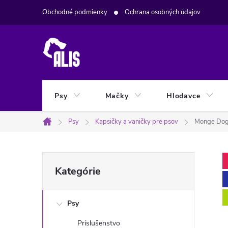
Prejsť
Obchodné podmienky
Ochrana osobných údajov
na
obsah
Psy
Mačky
Hlodavce
Psy
Kapsičky a vaničky pre psov
Monge Dog
Domov
B
Preskočiť
Kategórie
kategórie
o
Psy
č
Príslušenstvo