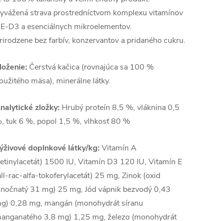
yvážená strava prostredníctvom komplexu vitamínov
E-D3 a esenciálnych mikroelementov.
rirodzene bez farbív, konzervantov a pridaného cukru.
loženie:
Čerstvá kačica (rovnajúca sa 100 %
oužitého mäsa), minerálne látky.
nalytické zložky:
Hrubý proteín 8,5 %, vláknina 0,5
, tuk 6 %, popol 1,5 %, vlhkosť 80 %
ýživové doplnkové látky/kg:
Vitamín A
retinylacetát) 1500 IU, Vitamín D3 120 IU, Vitamín E
all-rac-alfa-tokoferylacetát) 25 mg, Zinok (oxid
inočnatý 31 mg) 25 mg, Jód vápnik bezvodý 0,43
g) 0,28 mg, mangán (monohydrát síranu
anganatého 3,8 mg) 1,25 mg, železo (monohydrát