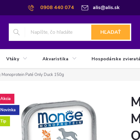
0908 440 074
alis@alis.sk
HĽADAŤ
Vtáky
Akvaristika
Hospodárske zvierat
 Monoprotein Paté Only Duck 150g
M
Akcia
Novinka
M
Tip
O