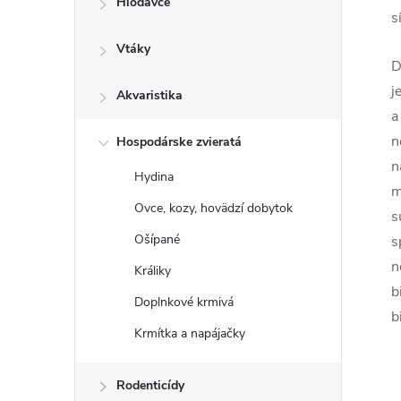
Hlodavce
s
Vtáky
D
j
Akvaristika
a
n
Hospodárske zvieratá
n
Hydina
m
Ovce, kozy, hovädzí dobytok
s
Ošípané
s
n
Králiky
b
Doplnkové krmivá
b
Krmítka a napájačky
Rodenticídy