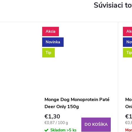
Súvisiaci t
Akcia
Ak
Novinka
No
Tip
Tip
Monge Dog Monoprotein Paté
Mo
Deer Only 150g
On
€1,30
€1
Jednotková
Jed
€0,87 / 100 g
€0,
DO KOŠÍKA
cena:
cena
Skladom
>5 ks
Mom