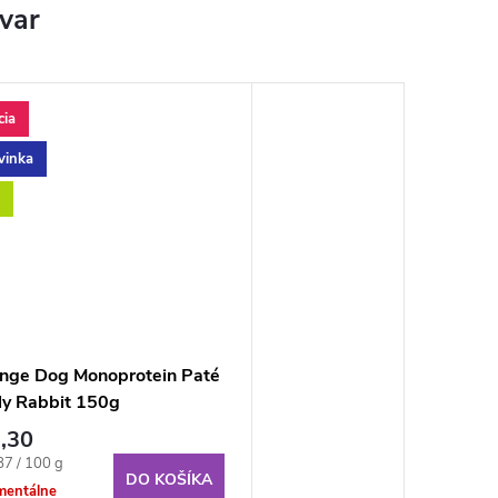
ovar
cia
vinka
nge Dog Monoprotein Paté
ly Rabbit 150g
,30
notková
87 / 100 g
DO KOŠÍKA
:
entálne