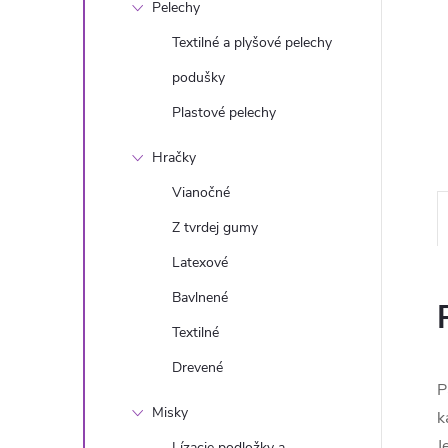
Pelechy
Textilné a plyšové pelechy
podušky
Plastové pelechy
Hračky
Vianočné
Z tvrdej gumy
Latexové
Bavlnené
Textilné
Drevené
P
Misky
k
J
Lízacie podložky a