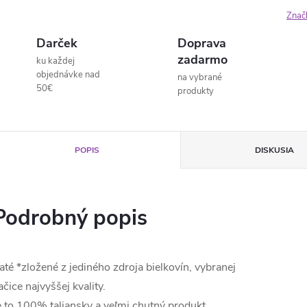
Znač
Darček
Doprava
zadarmo
ku každej
objednávke nad
na vybrané
50€
produkty
POPIS
DISKUSIA
Podrobný popis
até *zložené z jediného zdroja bielkovín, vybranej
ačice najvyššej kvality.
e to 100% taliansky a veľmi chutný produkt.