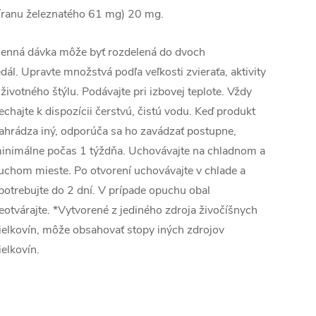
íranu železnatého 61 mg) 20 mg.
enná dávka môže byť rozdelená do dvoch
edál.
Upravte množstvá podľa veľkosti zvieraťa, aktivity
 životného štýlu.
Podávajte pri izbovej teplote.
Vždy
echajte k dispozícii čerstvú, čistú vodu.
Keď produkt
ahrádza iný, odporúča sa ho zavádzať postupne,
inimálne počas 1 týždňa.
Uchovávajte na chladnom a
uchom mieste.
Po otvorení uchovávajte v chlade a
potrebujte do 2 dní.
V prípade opuchu obal
eotvárajte.
*Vytvorené z jediného zdroja živočíšnych
ielkovín, môže obsahovať stopy iných zdrojov
ielkovín.