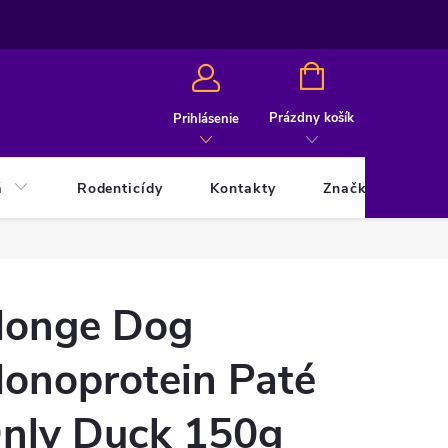
NÁKUPNÝ
KOŠÍK
Prázdny košík
Prihlásenie
á
Rodenticídy
Kontakty
Značky
onge Dog
onoprotein Paté
nly Duck 150g