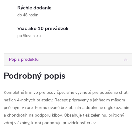
Rýchle dodanie
do 48 hodín
Viac ako 10 prevádzok
po Slovensku
Popis produktu
Podrobný popis
Kompletné krmivo pre psov špeciálne vyvinuté pre potešenie chuti
našich 4-nohých priateľov.
Recept pripravený s jahňacím mäsom
pečeným v rúre.
Formulované bez obilnín a doplnené o glukozamín
a chondrotín na podporu kĺbov.
Obsahuje tiež zeleninu, prírodný
zdroj vlákniny, ktorá podporuje pravidelnosť čriev.