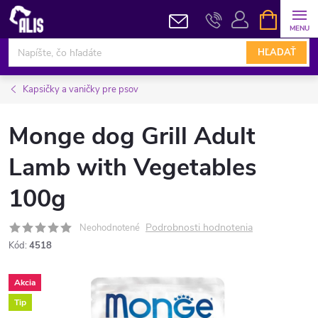
Prejsť
NÁKUPN
KOŠÍK
na
obsah
HĽADAŤ
Kapsičky a vaničky pre psov
Monge dog Grill Adult
Lamb with Vegetables
100g
Podrobnosti hodnotenia
Neohodnotené
Kód:
4518
Akcia
Tip