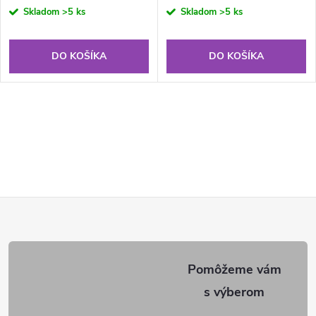
cena:
cena:
Skladom
>5 ks
Skladom
>5 ks
DO KOŠÍKA
DO KOŠÍKA
Z
á
p