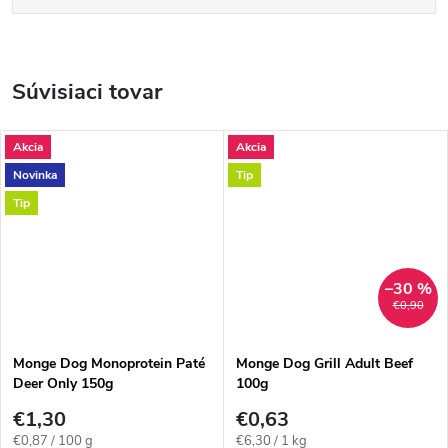
Súvisiaci tovar
Akcia
Akcia
Novinka
Tip
Tip
–30 %
€0,90
Monge Dog Monoprotein Paté
Monge Dog Grill Adult Beef
Deer Only 150g
100g
€1,30
€0,63
Jednotková
Jednotková
€0,87 / 100 g
€6,30 / 1 kg