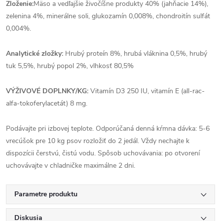
Zloženie:
Mäso a vedľajšie živočíšne produkty 40% (jahňacie 14%),
zelenina 4%, minerálne soli, glukozamín 0,008%, chondroitín sulfát
0,004%.
Analytické zložky:
Hrubý proteín 8%, hrubá vláknina 0,5%, hrubý
tuk 5,5%, hrubý popol 2%, vlhkosť 80,5%
VÝŽIVOVÉ DOPLNKY/KG:
Vitamín D3 250 IU, vitamín E (all-rac-
alfa-tokoferylacetát) 8 mg.
Podávajte pri izbovej teplote.
Odporúčaná denná kŕmna dávka: 5-6
vrecúšok pre 10 kg psov rozložiť do 2 jedál.
Vždy nechajte k
dispozícii čerstvú, čistú vodu.
Spôsob uchovávania: po otvorení
uchovávajte v chladničke maximálne 2 dni.
Parametre produktu
Diskusia