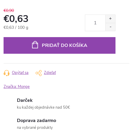
€0,90
€0,63
Jednotková
€0,63 / 100 g
cena:
PRIDAŤ DO KOŠÍKA
Opýtať sa
Zdieľať
Značka:
Monge
Darček
ku každej objednávke nad 50€
Doprava zadarmo
na vybrané produkty