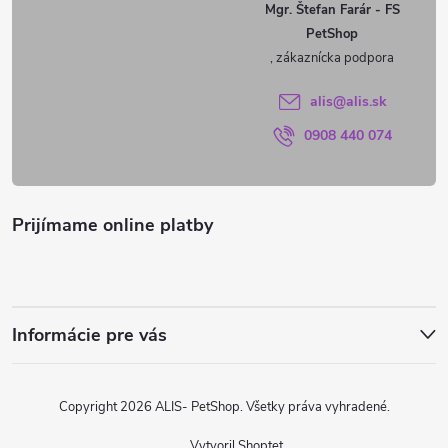
ä
Mgr. Štefan Farár - FS
PetShop
t
i
alis
@
alis.sk
0908 440 074
e
Prijímame online platby
Informácie pre vás
Copyright 2026
ALIS- PetShop
. Všetky práva vyhradené.
Vytvoril Shoptet