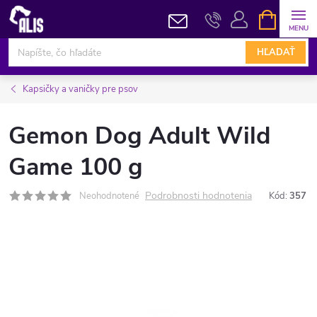
Prejsť
NÁKUPN
KOŠÍK
na
obsah
HĽADAŤ
Kapsičky a vaničky pre psov
Gemon Dog Adult Wild
Game 100 g
Podrobnosti hodnotenia
Neohodnotené
Kód:
357