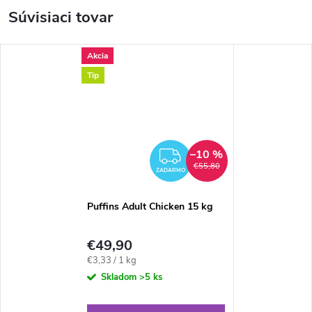
Súvisiaci tovar
Akcia
Tip
–10 %
ZADARMO
€55,80
ZADARMO
Puffins Adult Chicken 15 kg
€49,90
Jednotková
€3,33 / 1 kg
cena:
Skladom
>5 ks