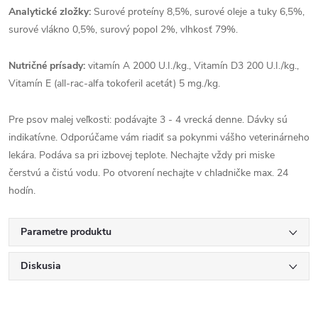
Analytické zložky:
Surové proteíny 8,5%, surové oleje a tuky 6,5%,
surové vlákno 0,5%, surový popol 2%, vlhkosť 79%.
Nutričné prísady:
vitamín A 2000 U.I./kg., Vitamín D3 200 U.I./kg.,
Vitamín E (all-rac-alfa tokoferil acetát) 5 mg./kg.
Pre psov malej veľkosti: podávajte 3 - 4 vrecká denne. Dávky sú
indikatívne. Odporúčame vám riadiť sa pokynmi vášho veterinárneho
lekára. Podáva sa pri izbovej teplote. Nechajte vždy pri miske
čerstvú a čistú vodu. Po otvorení nechajte v chladničke max. 24
hodín.
Parametre produktu
Diskusia