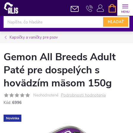
Prejsť
NÁKUPN
KOŠÍK
na
obsah
HĽADAŤ
Kapsičky a vaničky pre psov
Gemon All Breeds Adult
Paté pre dospelých s
hovädzím mäsom 150g
Podrobnosti hodnotenia
Neohodnotené
Kód:
6996
Novinka