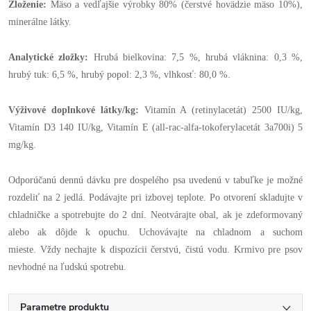
Zloženie:
Mäso a vedľajšie výrobky 80% (čerstvé hovädzie mäso 10%),
minerálne látky.
Analytické zložky:
Hrubá bielkovina: 7,5 %, hrubá vláknina: 0,3 %,
hrubý tuk: 6,5 %, hrubý popol: 2,3 %, vlhkosť: 80,0 %.
Výživové doplnkové látky/kg:
Vitamín A (retinylacetát) 2500 IU/kg,
Vitamín D3 140 IU/kg, Vitamín E (all-rac-alfa-tokoferylacetát 3a700i) 5
mg/kg.
Odporúčanú dennú dávku pre dospelého psa uvedenú v tabuľke je možné
rozdeliť na 2 jedlá. Podávajte pri izbovej teplote. Po otvorení skladujte v
chladničke a spotrebujte do 2 dní. Neotvárajte obal, ak je zdeformovaný
alebo ak dôjde k opuchu. Uchovávajte na chladnom a suchom
mieste. Vždy nechajte k dispozícii čerstvú, čistú vodu. Krmivo pre psov
nevhodné na ľudskú spotrebu.
Parametre produktu