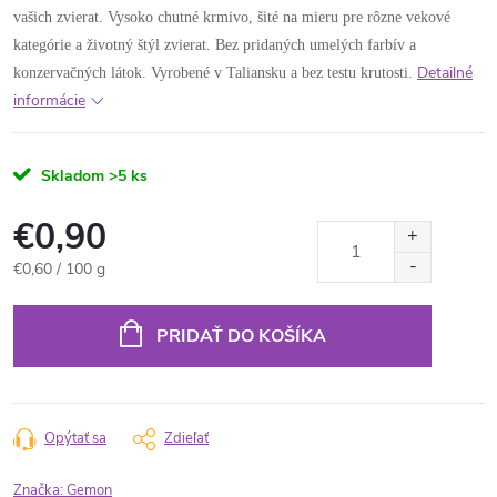
vašich zvierat. Vysoko chutné krmivo, šité na mieru pre rôzne vekové
kategórie a životný štýl zvierat. Bez pridaných umelých farbív a
Detailné
konzervačných látok. Vyrobené v Taliansku a bez testu krutosti.
informácie
Skladom
>5 ks
€0,90
Jednotková
€0,60 / 100 g
cena:
PRIDAŤ DO KOŠÍKA
Opýtať sa
Zdieľať
Značka:
Gemon