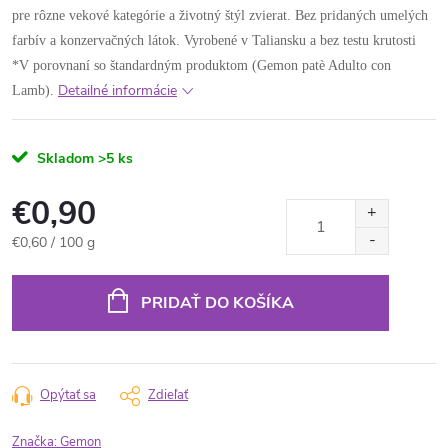
pre rôzne vekové kategórie a životný štýl zvierat. Bez pridaných umelých
farbív a konzervačných látok. Vyrobené v Taliansku a bez testu krutosti
*V porovnaní so štandardným produktom (Gemon patè Adulto con
Detailné informácie
Lamb).
Skladom
>5 ks
€0,90
Jednotková
€0,60 / 100 g
cena:
PRIDAŤ DO KOŠÍKA
Opýtať sa
Zdieľať
Značka:
Gemon