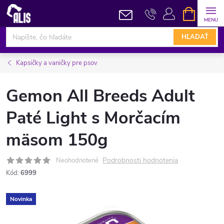
Prejsť
NÁKUPN
KOŠÍK
na
obsah
HĽADAŤ
Kapsičky a vaničky pre psov
Gemon All Breeds Adult
Paté Light s Morčacím
mäsom 150g
Podrobnosti hodnotenia
Neohodnotené
Kód:
6999
Novinka