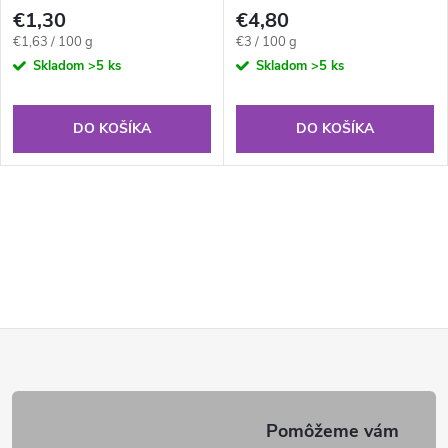
€1,30
€4,80
Jednotková
Jednotková
€1,63 / 100 g
€3 / 100 g
cena:
cena:
Skladom
>5 ks
Skladom
>5 ks
DO KOŠÍKA
DO KOŠÍKA
Z
á