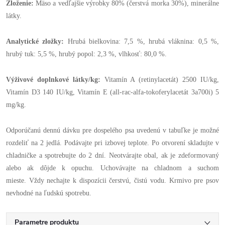
Zloženie:
Mäso a vedľajšie výrobky 80% (čerstvá morka 30%), minerálne
látky.
Analytické zložky:
Hrubá bielkovina: 7,5 %, hrubá vláknina: 0,5 %,
hrubý tuk: 5,5 %, hrubý popol: 2,3 %, vlhkosť: 80,0 %.
Výživové doplnkové látky/kg:
Vitamín A (retinylacetát) 2500 IU/kg,
Vitamín D3 140 IU/kg, Vitamín E (all-rac-alfa-tokoferylacetát 3a700i) 5
mg/kg.
Odporúčanú dennú dávku pre dospelého psa uvedenú v tabuľke je možné
rozdeliť na 2 jedlá. Podávajte pri izbovej teplote. Po otvorení skladujte v
chladničke a spotrebujte do 2 dní. Neotvárajte obal, ak je zdeformovaný
alebo ak dôjde k opuchu. Uchovávajte na chladnom a suchom
mieste. Vždy nechajte k dispozícii čerstvú, čistú vodu. Krmivo pre psov
nevhodné na ľudskú spotrebu.
Parametre produktu