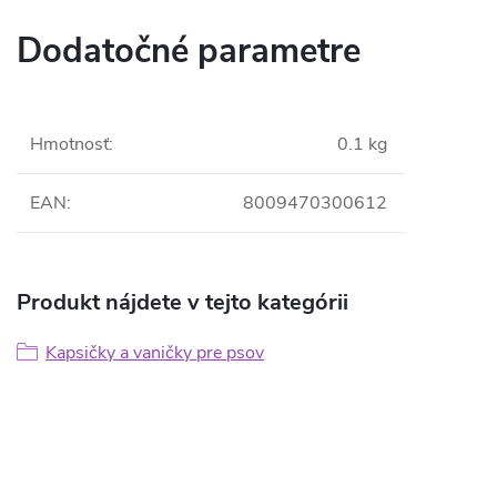
Dodatočné parametre
Hmotnosť
:
0.1 kg
EAN
:
8009470300612
Produkt nájdete v tejto kategórii
Kapsičky a vaničky pre psov