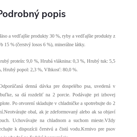
Podrobný popis
äso a vedľajšie produkty 30 %, ryby a vedľajšie produkty z
ýb 15 % (čerstvý losos 6 %), minerálne látky.
rubý proteín: 9,0 %, Hrubá vláknina: 0,3 %, Hrubý tuk: 5,5
, Hrubý popol: 2,3 %, Vlhkosť: 80,0 %.
dporúčaná denná dávka pre dospelého psa, uvedená v
abuľke, sa dá rozdeliť na 2 porcie. Podávajte pri izbovej
eplote. Po otvorení skladujte v chladničke a spotrebujte do 2
ní.Neotvárajte obal, ak je zdeformovaný alebo ak sa objaví
puch. Uchovávajte na chladnom a suchom mieste.Vždy
echajte k dispozícii čerstvú a čistú vodu.Krmivo pre psov