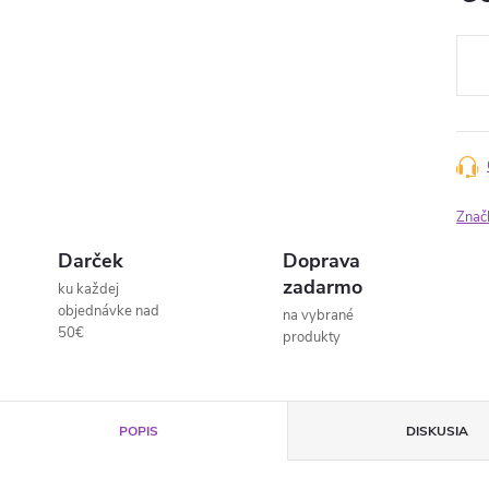
Jedn
cena
Znač
Darček
Doprava
zadarmo
ku každej
objednávke nad
na vybrané
50€
produkty
POPIS
DISKUSIA