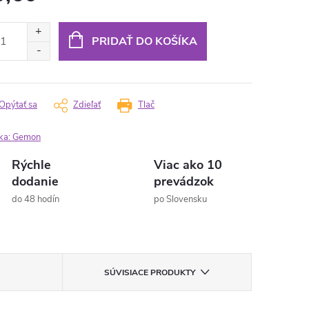
otková
:
PRIDAŤ DO KOŠÍKA
Opýtať sa
Zdieľať
Tlač
ka:
Gemon
Rýchle
Viac ako 10
dodanie
prevádzok
do 48 hodín
po Slovensku
SÚVISIACE PRODUKTY