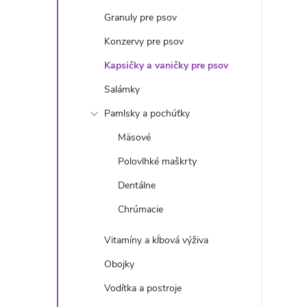
n
Granuly pre psov
ý
Konzervy pre psov
Kapsičky a vaničky pre psov
p
Salámky
a
Pamlsky a pochúťky
Mäsové
n
Polovlhké maškrty
e
Dentálne
Chrúmacie
l
Vitamíny a kĺbová výživa
Obojky
Vodítka a postroje