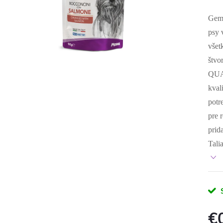
Gemo
psy 
všet
štvo
QUAL
kval
potr
pre 
prid
Tali
€