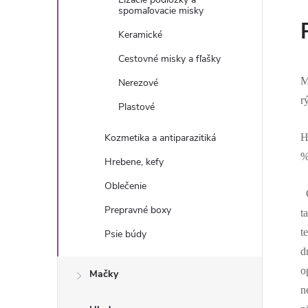
spomaľovacie misky
Keramické
Cestovné misky a fľašky
M
Nerezové
r
Plastové
Kozmetika a antiparazitiká
H
%
Hrebene, kefy
Oblečenie
O
Prepravné boxy
t
t
Psie búdy
d
o
Mačky
n