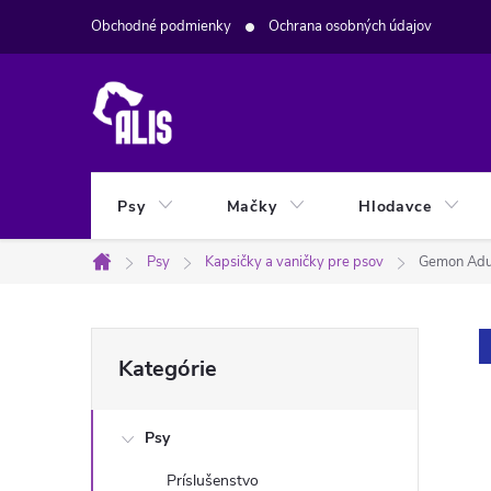
Prejsť
Obchodné podmienky
Ochrana osobných údajov
na
obsah
Psy
Mačky
Hlodavce
Psy
Kapsičky a vaničky pre psov
Gemon Adu
Domov
B
Preskočiť
Kategórie
kategórie
o
Psy
č
Príslušenstvo