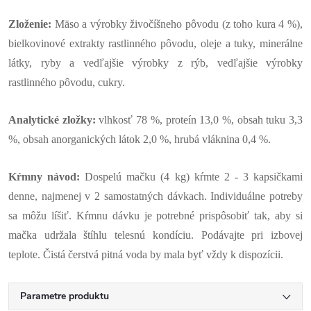
Zloženie:
Mäso a výrobky živočíšneho pôvodu (z toho kura 4 %),
bielkovinové extrakty rastlinného pôvodu, oleje a tuky, minerálne
látky, ryby a vedľajšie výrobky z rýb, vedľajšie výrobky
rastlinného pôvodu, cukry.
Analytické zložky:
vlhkosť 78 %, proteín 13,0 %, obsah tuku 3,3
%, obsah anorganických látok 2,0 %, hrubá vláknina 0,4 %.
Kŕmny návod:
Dospelú mačku (4 kg) kŕmte 2 - 3 kapsičkami
denne, najmenej v 2 samostatných dávkach. Individuálne potreby
sa môžu líšiť. Kŕmnu dávku je potrebné prispôsobiť tak, aby si
mačka udržala štíhlu telesnú kondíciu. Podávajte pri izbovej
teplote. Čistá čerstvá pitná voda by mala byť vždy k dispozícii.
Parametre produktu