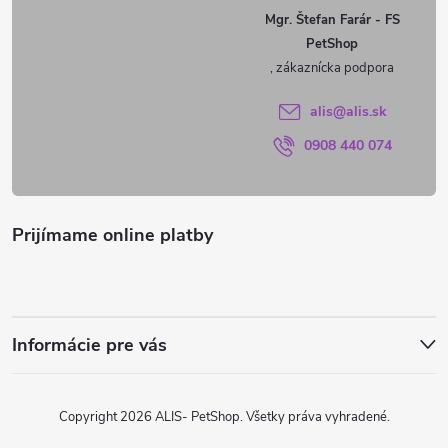
ä
Mgr. Štefan Farár - FS
PetShop
t
i
alis
@
alis.sk
0908 440 074
e
Prijímame online platby
Informácie pre vás
Copyright 2026
ALIS- PetShop
. Všetky práva vyhradené.