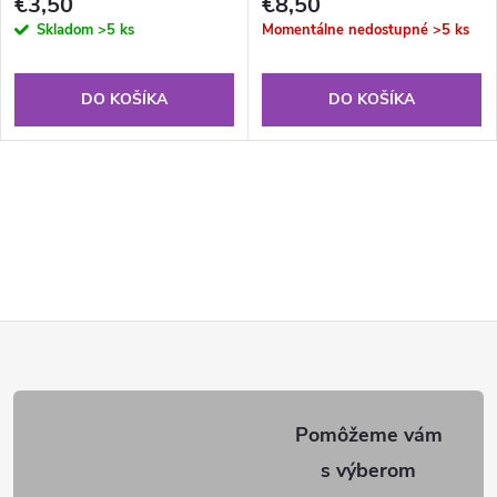
€3,50
€8,50
Skladom
>5 ks
Momentálne nedostupné
>5 ks
DO KOŠÍKA
DO KOŠÍKA
Z
á
p