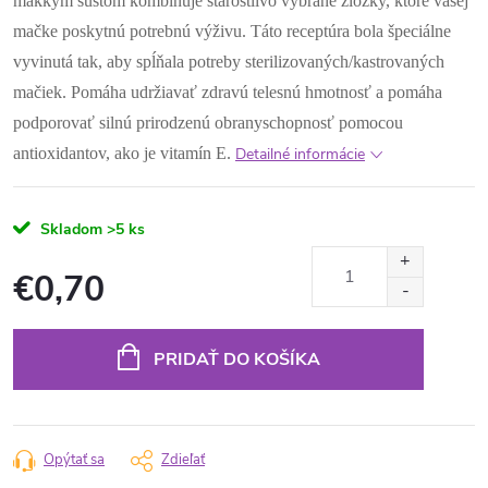
mäkkým sústom kombinuje starostlivo vybrané zložky, ktoré vašej
mačke poskytnú potrebnú výživu.
Táto receptúra bola špeciálne
vyvinutá tak, aby spĺňala potreby sterilizovaných/kastrovaných
mačiek. Pomáha udržiavať zdravú telesnú hmotnosť a pomáha
podporovať silnú prirodzenú obranyschopnosť pomocou
antioxidantov, ako je vitamín E.
Detailné informácie
Skladom
>5 ks
€0,70
Jednotková
cena:
PRIDAŤ DO KOŠÍKA
Opýtať sa
Zdieľať