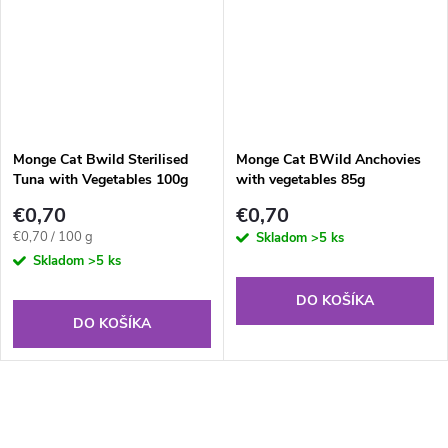
Monge Cat Bwild Sterilised
Monge Cat BWild Anchovies
Tuna with Vegetables 100g
with vegetables 85g
€0,70
€0,70
Jednotková
€0,70 / 100 g
Skladom
>5 ks
cena:
Skladom
>5 ks
DO KOŠÍKA
DO KOŠÍKA