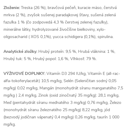
Zloženie:
Treska (26 %), bravčová pečeň, kuracie mäso, čerstvá
mrkva (2 %), zvyšok sušenej paradajkovej šťavy, sušená zelená
fazuľka 1 % (čo zodpovedá 4,3 % čerstvej zelenej fazuľky),
minerálne látky, hydrolyzované živočíšne bielkoviny, xylo-
oligosacharid ( XOS 0,1%), yucca schidigera (0,1%), spirulina.
Analytické zložky:
Hrubý proteín: 9,5 %, Hrubá vláknina: 1 %,
Hrubý tuk: 5 %, Hrubý popol: 1,6 %, Vlhkosť: 79 %.
VÝŽIVOVÉ DOPLNKY:
Vitamín D3 294 IU/kg, Vitamín E (all-rac-
alfa-tokoferylacetát) 10,5 mg/kg, Selén (Seleničitan sodný 0,05
mg/kg) 0,02 mg/kg, Mangán (monohydrát síranu manganatého 7,5
mg/kg ) 2,4 mg/kg, Zinok (oxid zinočnatý 35 mg/kg): 28,1 mg/kg,
Meď (pentahydrát síranu meďnatého 3 mg/kg) 0,76 mg/kg, Železo
(monohydrát síranu železnatého 25 mg/kg) 8,22 mg/kg, jód
(bezvodý jodičnan vápenatý 0,4 mg/kg) 0,26 mg/kg, taurín 1 000
mg/kg.