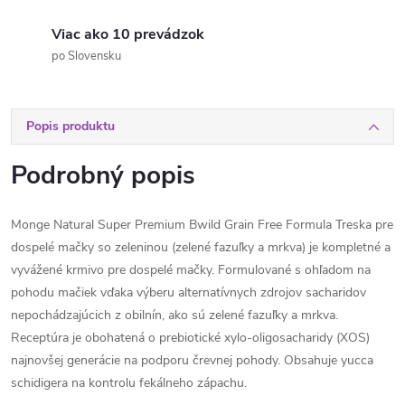
Viac ako 10 prevádzok
po Slovensku
Popis produktu
Podrobný popis
Monge Natural Super Premium Bwild Grain Free Formula Treska pre
dospelé mačky so zeleninou (zelené fazuľky a mrkva) je kompletné a
vyvážené krmivo pre dospelé mačky. Formulované s ohľadom na
pohodu mačiek vďaka výberu alternatívnych zdrojov sacharidov
nepochádzajúcich z obilnín, ako sú zelené fazuľky a mrkva.
Receptúra ​​je obohatená o prebiotické xylo-oligosacharidy (XOS)
najnovšej generácie na podporu črevnej pohody. Obsahuje yucca
schidigera na kontrolu fekálneho zápachu.