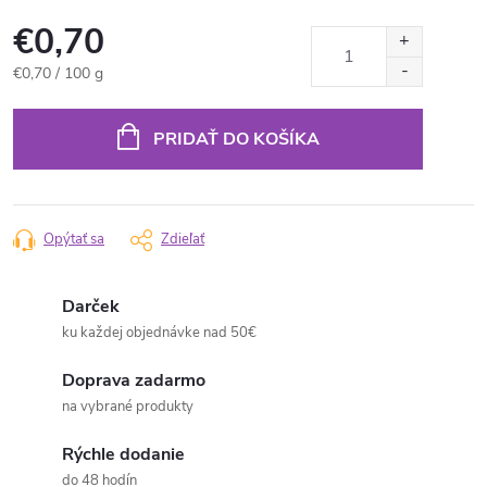
€0,70
Jednotková
€0,70 / 100 g
cena:
PRIDAŤ DO KOŠÍKA
Opýtať sa
Zdieľať
Darček
ku každej objednávke nad 50€
Doprava zadarmo
na vybrané produkty
Rýchle dodanie
do 48 hodín