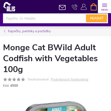
Prejsť
NÁKUPN
KOŠÍK
na
obsah
HĽADAŤ
Kapsičky, pamlsky a pochútky
Monge Cat BWild Adult
Codfish with Vegetables
100g
Podrobnosti hodnotenia
Neohodnotené
Kód:
4500