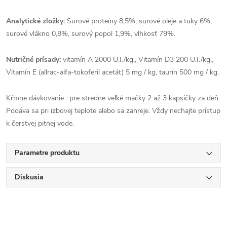
Analytické zložky:
Surové proteíny 8,5%, surové oleje a tuky 6%,
surové vlákno 0,8%, surový popol 1,9%, vlhkosť 79%.
Nutričné prísady:
vitamín A 2000 U.I./kg., Vitamín D3 200 U.I./kg.,
Vitamín E (allrac-alfa-tokoferil acetát) 5 mg / kg, taurín 500 mg / kg.
Kŕmne dávkovanie : pre stredne veľké mačky 2 až 3 kapsičky za deň.
Podáva sa pri izbovej teplote alebo sa zahreje. Vždy nechajte prístup
k čerstvej pitnej vode.
Parametre produktu
Diskusia