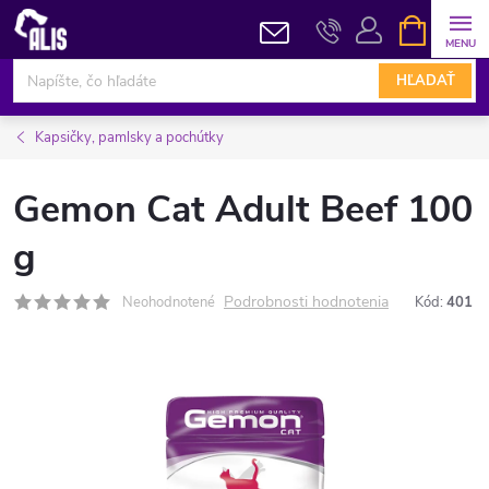
Prejsť
NÁKUPN
KOŠÍK
na
obsah
HĽADAŤ
Kapsičky, pamlsky a pochútky
Gemon Cat Adult Beef 100
g
Podrobnosti hodnotenia
Neohodnotené
Kód:
401