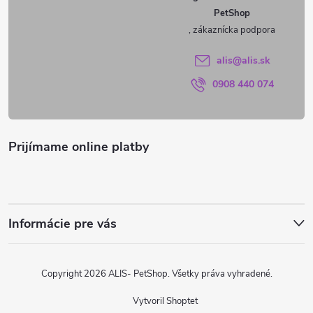
PetShop
t
i
alis
@
alis.sk
0908 440 074
e
Prijímame online platby
Informácie pre vás
Copyright 2026
ALIS- PetShop
. Všetky práva vyhradené.
Vytvoril Shoptet