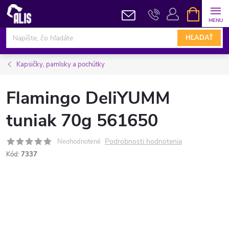
Prejsť
NÁKUPN
KOŠÍK
na
obsah
HĽADAŤ
Kapsičky, pamlsky a pochútky
Flamingo DeliYUMM
tuniak 70g 561650
Podrobnosti hodnotenia
Neohodnotené
Kód:
7337