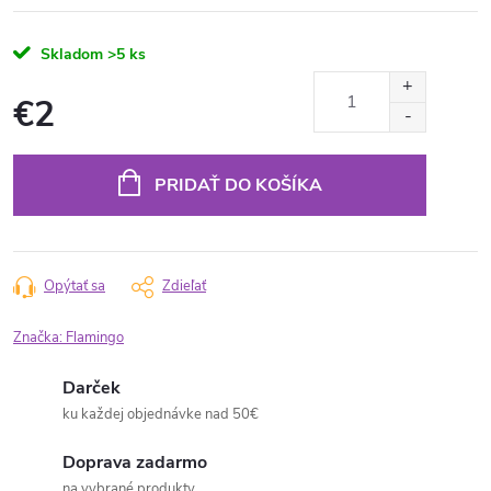
Skladom
>5 ks
€2
Jednotková
cena:
PRIDAŤ DO KOŠÍKA
Opýtať sa
Zdieľať
Značka:
Flamingo
Darček
ku každej objednávke nad 50€
Doprava zadarmo
na vybrané produkty