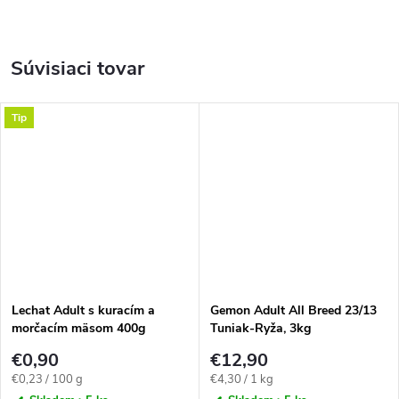
Súvisiaci tovar
Tip
Lechat Adult s kuracím a
Gemon Adult All Breed 23/13
morčacím mäsom 400g
Tuniak-Ryža, 3kg
€0,90
€12,90
Jednotková
Jednotková
€0,23 / 100 g
€4,30 / 1 kg
cena:
cena: