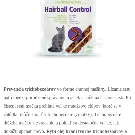
Prevencia trichobezoárov
vo forme chutnej maškrty. Lízanie srsti
patrí medzi prirodzené správanie mačiek a slúži na čistenie srsti. Pri
čistení srsti mačka prehltne veľké množstvo chlpov, ktoré sa v
žalúdku môžu spojiť v trichobezoáre (zmotky). Trichobezoáre
dráždia mačku k zvracaniu a pokiaľ sú dostatočne veľké, tak
dokážu upchať črevo.
Rybí olej bráni tvorbe trichobezoárov a