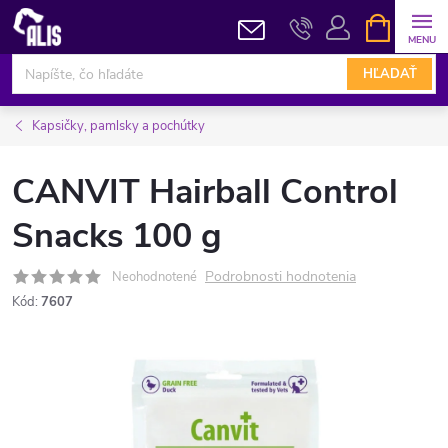
Prejsť
NÁKUPN
KOŠÍK
na
obsah
HĽADAŤ
Kapsičky, pamlsky a pochútky
CANVIT Hairball Control
Snacks 100 g
Podrobnosti hodnotenia
Neohodnotené
Kód:
7607