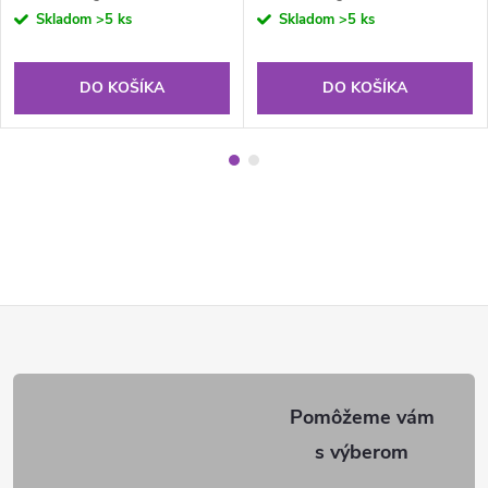
cena:
cena:
Skladom
>5 ks
Skladom
>5 ks
DO KOŠÍKA
DO KOŠÍKA
Z
á
p