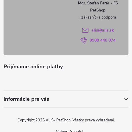
ä
Mgr. Štefan Farár - FS
PetShop
t
i
alis
@
alis.sk
0908 440 074
e
Prijímame online platby
Informácie pre vás
Copyright 2026
ALIS- PetShop
. Všetky práva vyhradené.
Vytvoril Shoptet