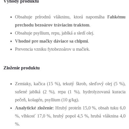
Výhody produktu
Obsahuje prírodnú vlákninu, ktorá napomáha
ľahkému
prechodu bezoárov tráviacim traktom
.
Obsahuje psyllium, repu, jablká a sledí olej.
Vhodné pre mačky dáviace sa chlpmi
.
Prevencia vzniku fytobezoárov u mačiek.
Zloženie produktu
Zemiaky, kačica (15 %), tekutý škrob, sleďový olej (5 %),
sušené jablká (2 %), repa (1 %), hydrolyzovaná kuracia
pečeň, kolagén, psyllium (10 g/kg).
Analytické zloženie
: Hrubý proteín 15,0 %, obsah tuku 6,0
%, vlhkosť 17,0 %, hrubý popol 4,5 %, hrubá vláknina 4,0
%.