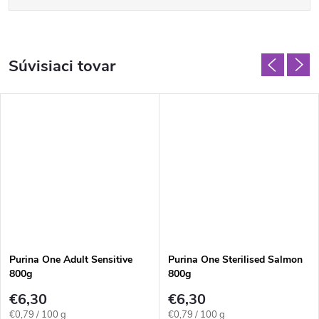
Súvisiaci tovar
Purina One Adult Sensitive
Purina One Sterilised Salmon
800g
800g
€6,30
€6,30
Jednotková
Jednotková
€0,79 / 100 g
€0,79 / 100 g