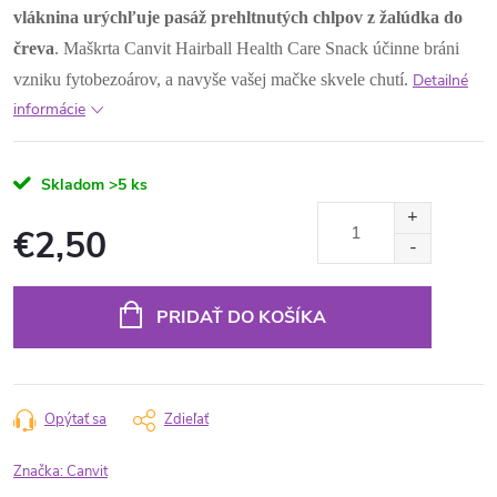
vláknina urýchľuje pasáž prehltnutých chlpov z žalúdka do
čreva
. Maškrta Canvit Hairball Health Care Snack účinne bráni
vzniku fytobezoárov, a navyše vašej mačke skvele chutí.
Detailné
informácie
Skladom
>5 ks
€2,50
Jednotková
cena:
PRIDAŤ DO KOŠÍKA
Opýtať sa
Zdieľať
Značka:
Canvit