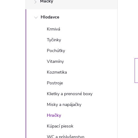
Mačky
n
Hlodavce
ý
Krmivá
p
Tyčinky
a
Pochúťky
Vitamíny
n
Kozmetika
e
Postroje
Klietky a prenosné boxy
l
Misky a napájačky
Hračky
Kúpací piesok
WC a príslušenstvo