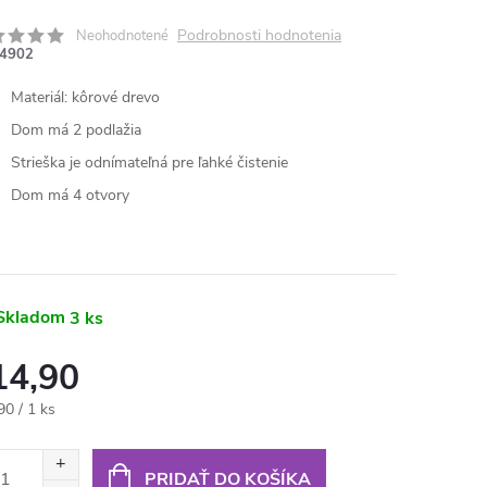
Podrobnosti hodnotenia
Neohodnotené
4902
Materiál: kôrové drevo
Dom má 2 podlažia
Strieška je odnímateľná pre ľahké čistenie
Dom má 4 otvory
Skladom
3 ks
14,90
otková
90 / 1 ks
:
PRIDAŤ DO KOŠÍKA