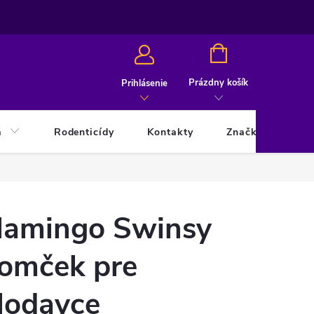
NÁKUPNÝ
KOŠÍK
Prázdny košík
Prihlásenie
á
Rodenticídy
Kontakty
Značky
lamingo Swinsy
omček pre
lodavce