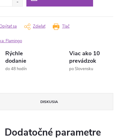
Opýtať sa
Zdieľať
Tlač
ka:
Flamingo
Rýchle
Viac ako 10
dodanie
prevádzok
do 48 hodín
po Slovensku
DISKUSIA
Dodatočné parametre