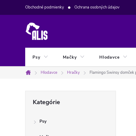
Prejsť
Obchodné podmienky
Ochrana osobných údajov
na
obsah
Psy
Mačky
Hlodavce
Hlodavce
Hračky
Flamingo Swinsy domček 
Domov
B
Preskočiť
Kategórie
kategórie
o
Psy
č