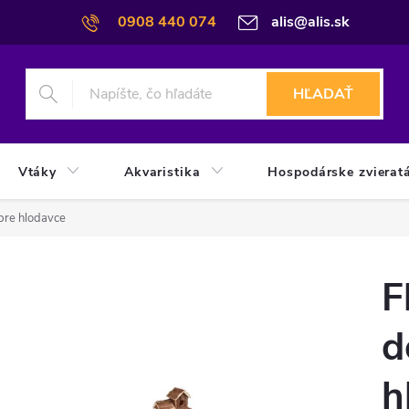
0908 440 074
alis@alis.sk
HĽADAŤ
Vtáky
Akvaristika
Hospodárske zvierat
pre hlodavce
F
d
h