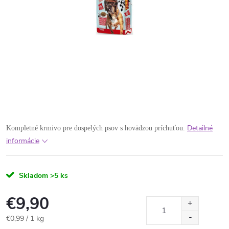
Detailné
Kompletné krmivo pre dospelých psov s hovädzou príchuťou.
informácie
Skladom
>5 ks
€9,90
Jednotková
€0,99 / 1 kg