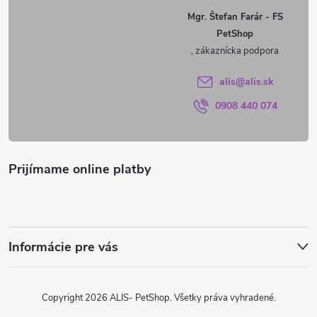
ä
Mgr. Štefan Farár - FS
PetShop
t
i
alis
@
alis.sk
0908 440 074
e
Prijímame online platby
Informácie pre vás
Copyright 2026
ALIS- PetShop
. Všetky práva vyhradené.