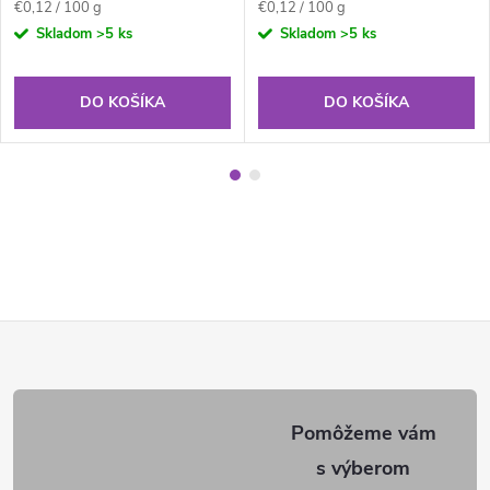
Jednotková
Jednotková
€0,12 / 100 g
€0,12 / 100 g
cena:
cena:
Skladom
>5 ks
Skladom
>5 ks
DO KOŠÍKA
DO KOŠÍKA
Z
á
p