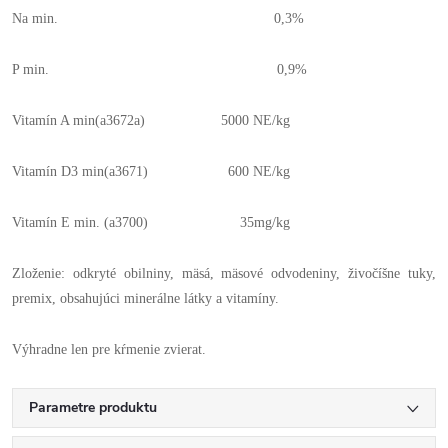
Na min. 0,3%
P min. 0,9%
Vitamín A min(a3672a) 5000 NE/kg
Vitamín D3 min(a3671) 600 NE/kg
Vitamín E min. (a3700) 35mg/kg
Zloženie: odkryté obilniny, mäsá, mäsové odvodeniny, živočíšne tuky,
premix, obsahujúci minerálne látky a vitamíny.
Výhradne len pre kŕmenie zvierat.
Parametre produktu