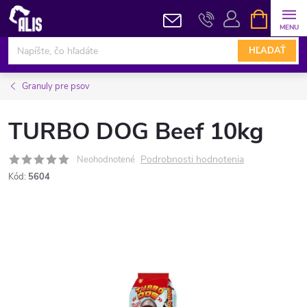
Prejsť
NÁKUPN
KOŠÍK
na
obsah
HĽADAŤ
Granuly pre psov
TURBO DOG Beef 10kg
Podrobnosti hodnotenia
Neohodnotené
Kód:
5604