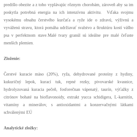
predišlo obezite a z toho vyplávajúc rôznym chorobám, zároveň aby sa im
poskytla potrebná energia na ich intenzívnu aktivitu. Vďaka svojmu
vysokému obsahu čerstvého kurčaťa a ryže ide o zdravú, výživnú a
vyváženú stravu, ktorá pomáha udržiavať svalstvo a štruktúru kostí vášho
psa v perfektnom stave.Malé tvary granúl sú ideálne pre malé čeľuste
menších plemien.
Zloženie:
Čerstvé kuracie mäso (20%), ryža, dehydrované proteíny z hydiny,
kukuričný lepok, kurací tuk, repné rezky, pivovarské kvasnice,
hydrolyzovaná kuracia pečeň, fosforečnan vápenatý, taurín, výťažky z
citrónov bohaté na bioflavonoidy, extrakt yucca schidigera, L-karnitín,
vitamíny a minerálov, s antioxidantmi a konzervačnými látkami
schválenými EÚ
Analytické zložky: