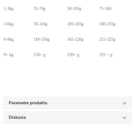
1-3kg
35-70g
50-105g
75-160
3-6kg
70-110g
105-165g
160-255g
6-9kg
110-150g
165-220g
255-325g
9+ kg
150+ g
220+ g
325 + g
Parametre produktu
Diskusia