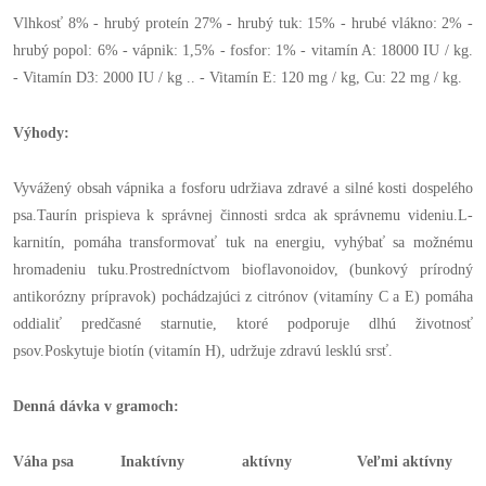
Vlhkosť 8% - hrubý proteín 27% - hrubý tuk: 15% - hrubé vlákno: 2% -
hrubý popol: 6% - vápnik: 1,5% - fosfor: 1% - vitamín A: 18000 IU / kg.
- Vitamín D3: 2000 IU / kg .. - Vitamín E: 120 mg / kg, Cu: 22 mg / kg.
Výhody:
Vyvážený obsah vápnika a fosforu udržiava zdravé a silné kosti dospelého
psa.Taurín prispieva k správnej činnosti srdca ak správnemu videniu.L-
karnitín, pomáha transformovať tuk na energiu, vyhýbať sa možnému
hromadeniu tuku.Prostredníctvom bioflavonoidov, (bunkový prírodný
antikorózny prípravok) pochádzajúci z citrónov (vitamíny C a E) pomáha
oddialiť predčasné starnutie, ktoré podporuje dlhú životnosť
psov.Poskytuje biotín (vitamín H), udržuje zdravú lesklú srsť.
Denná dávka v gramoch:
Váha psa
Inaktívny
aktívny
Veľmi aktívny