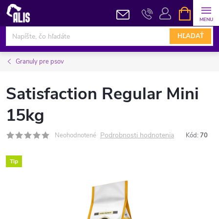
Prejsť
NÁKUPN
KOŠÍK
na
obsah
HĽADAŤ
Granuly pre psov
Satisfaction Regular Mini
15kg
Podrobnosti hodnotenia
Neohodnotené
Kód:
70
Tip