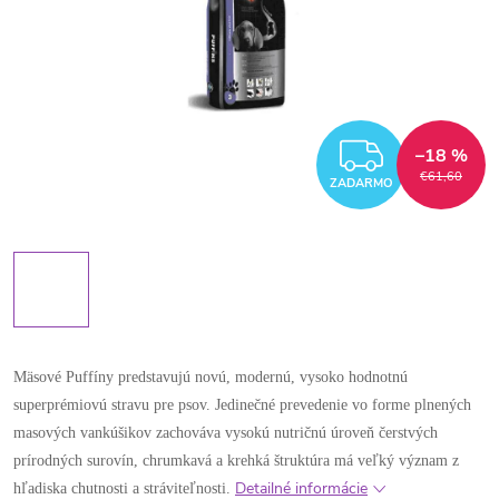
ZADAR
–18 %
€61,60
ZADARMO
Mäsové Puffíny predstavujú novú, modernú, vysoko hodnotnú
superprémiovú stravu pre psov. Jedinečné prevedenie vo forme plnených
masových vankúšikov zachováva vysokú nutričnú úroveň čerstvých
prírodných surovín, chrumkavá a krehká štruktúra má veľký význam z
Detailné informácie
hľadiska chutnosti a stráviteľnosti.