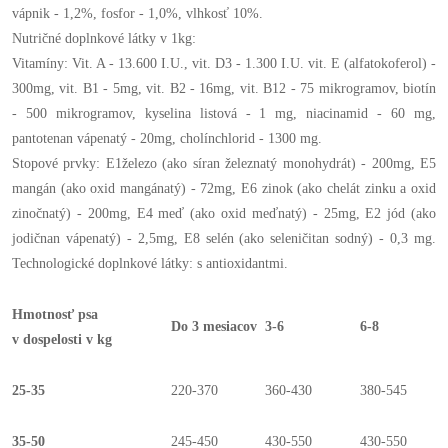
vápnik - 1,2%, fosfor - 1,0%, vlhkosť 10%.
Nutričné doplnkové látky v 1kg:
Vitamíny: Vit. A - 13.600 I.U., vit. D3 - 1.300 I.U. vit. E (alfatokoferol) -
300mg, vit. B1 - 5mg, vit. B2 - 16mg, vit. B12 - 75 mikrogramov, biotín
- 500 mikrogramov, kyselina listová - 1 mg, niacinamid - 60 mg,
pantotenan vápenatý - 20mg, cholínchlorid - 1300 mg.
Stopové prvky: E1železo (ako síran železnatý monohydrát) - 200mg, E5
mangán (ako oxid mangánatý) - 72mg, E6 zinok (ako chelát zinku a oxid
zinočnatý) - 200mg, E4 meď (ako oxid meďnatý) - 25mg, E2 jód (ako
jodičnan vápenatý) - 2,5mg, E8 selén (ako seleničitan sodný) - 0,3 mg.
Technologické doplnkové látky: s antioxidantmi.
Hmotnosť psa
Do 3 mesiacov
3-6
6-8
v dospelosti v kg
25-35
220-370
360-430
380-545
35-50
245-450
430-550
430-550