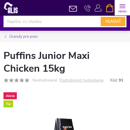
Prejsť
NÁKUPN
KOŠÍK
na
obsah
HĽADAŤ
Granuly pre psov
Puffins Junior Maxi
Chicken 15kg
Podrobnosti hodnotenia
Neohodnotené
Kód:
91
Akcia
Tip