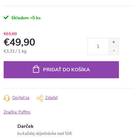
Skladom
>5 ks
€61,60
€49,90
Jednotková
€3,33 / 1 kg
cena:
PRIDAŤ DO KOŠÍKA
Opýtať sa
Zdieľať
Značka:
Puffins
Darček
ku každej objednávke nad 50€