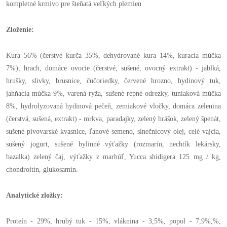
kompletné krmivo pre šteňatá veľkých plemien
Zloženie:
Kura 56% (čerstvé kurča 35%, dehydrované kura 14%, kuracia múčka
7%), hrach, domáce ovocie (čerstvé, sušené, ovocný extrakt) - jablká,
hrušky, slivky, brusnice, čučoriedky, červené hrozno, hydinový tuk,
jahňacia múčka 9%, varená ryža, sušené repné odrezky, tuniaková múčka
8%, hydrolyzovaná hydinová pečeň, zemiakové vločky, domáca zelenina
(čerstvá, sušená, extrakt) - mrkva, paradajky, zelený hrášok, zelený špenát,
sušené pivovarské kvasnice, ľanové semeno, slnečnicový olej, celé vajcia,
sušený jogurt, sušené bylinné výťažky (rozmarín, nechtík lekársky,
bazalka) zelený čaj, výťažky z marhúľ, Yucca shidigera 125 mg / kg,
chondroitín, glukosamín.
Analytické zložky:
Proteín - 29%, hrubý tuk - 15%, vláknina - 3,5%, popol - 7,9%,%,