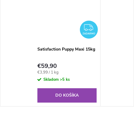
ZADARMO
ZADARMO
Satisfaction Puppy Maxi 15kg
€59,90
Jednotková
€3,99 / 1 kg
cena:
Skladom
>5 ks
DO KOŠÍKA