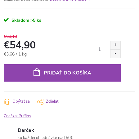
Skladom
>5 ks
€69,13
€54,90
Jednotková
€3,66 / 1 kg
cena:
PRIDAŤ DO KOŠÍKA
Opýtať sa
Zdieľať
Značka:
Puffins
Darček
ku každej objednávke nad 50€