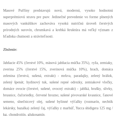
Masové Puffíny predstavujú novú, modernú, vysoko hodnotnú
superprémiovú stravu pre psov. Jedinečné prevedenie vo forme plnených
masových vankúšikov zachováva vysokú nutričnú úroveň čerstvých
prírodných surovín, chrumkavá a krehká štruktúra má veľký význam z
hľadiska chutnosti a stráviteľnosti.
Zloženie:
Jahňacie 45% (čerstvé 10%, mäsová jahňacia múčka 35%), ryža, zemiaky,
zverina 25% (čerstvé 15%, zverinová múčka 10%), hrach, domáca
zelenina (čerstvá, sušená, extrakt) - mrkva, paradajky, zelený hrášok,
zelený špenát; hydinový tuk, sušené repné odrezky, zemiakové vločky,
domáce ovocie (čerstvé, sušené, ovocný extrakt) - jablká, hrušky, slivky,
brusnice, čučoriedky, červené hrozno; sušené pivovarské kvasnice, ľanové
semeno, slnečnicový olej, sušené bylinné výťažky (rozmarín, nechtík
lekársky, bazalka) zelený čaj, výťažky z marhúľ, Yucca shidigera 125 mg /
kg, chondroitín, glukosamín.