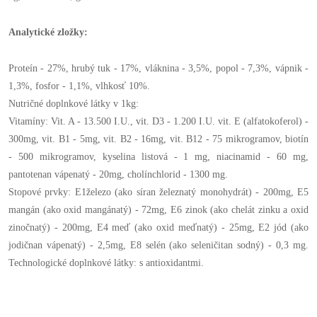
Analytické zložky:
Proteín - 27%, hrubý tuk - 17%, vláknina - 3,5%, popol - 7,3%, vápnik -
1,3%, fosfor - 1,1%, vlhkosť 10%.
Nutričné doplnkové látky v 1kg:
Vitamíny: Vit. A - 13.500 I.U., vit. D3 - 1.200 I.U. vit. E (alfatokoferol) -
300mg, vit. B1 - 5mg, vit. B2 - 16mg, vit. B12 - 75 mikrogramov, biotín
- 500 mikrogramov, kyselina listová - 1 mg, niacinamid - 60 mg,
pantotenan vápenatý - 20mg, cholínchlorid - 1300 mg.
Stopové prvky: E1železo (ako síran železnatý monohydrát) - 200mg, E5
mangán (ako oxid mangánatý) - 72mg, E6 zinok (ako chelát zinku a oxid
zinočnatý) - 200mg, E4 meď (ako oxid meďnatý) - 25mg, E2 jód (ako
jodičnan vápenatý) - 2,5mg, E8 selén (ako seleničitan sodný) - 0,3 mg.
Technologické doplnkové látky: s antioxidantmi.