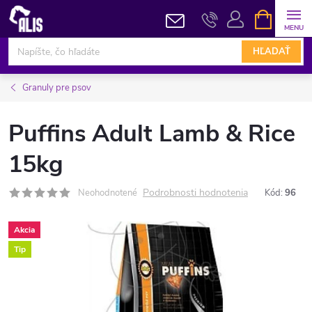
Prejsť
NÁKUPN
KOŠÍK
na
obsah
HĽADAŤ
Granuly pre psov
Puffins Adult Lamb & Rice
15kg
Podrobnosti hodnotenia
Neohodnotené
Kód:
96
Akcia
Tip