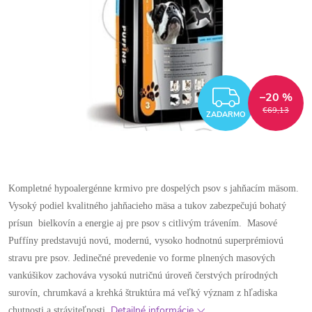
ZADAR
–20 %
€69,13
ZADARMO
Kompletné hypoalergénne krmivo pre dospelých psov s jahňacím mäsom.
Vysoký podiel kvalitného jahňacieho mäsa a tukov zabezpečujú bohatý
prísun bielkovín a energie aj pre psov s citlivým trávením. Masové
Puffíny predstavujú novú, modernú, vysoko hodnotnú superprémiovú
stravu pre psov. Jedinečné prevedenie vo forme plnených masových
vankúšikov zachováva vysokú nutričnú úroveň čerstvých prírodných
surovín, chrumkavá a krehká štruktúra má veľký význam z hľadiska
Detailné informácie
chutnosti a stráviteľnosti.