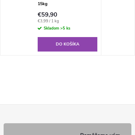
15kg
€59,90
Jednotková
€3,99 / 1 kg
cena:
Skladom
>5 ks
DO KOŠÍKA
Z
á