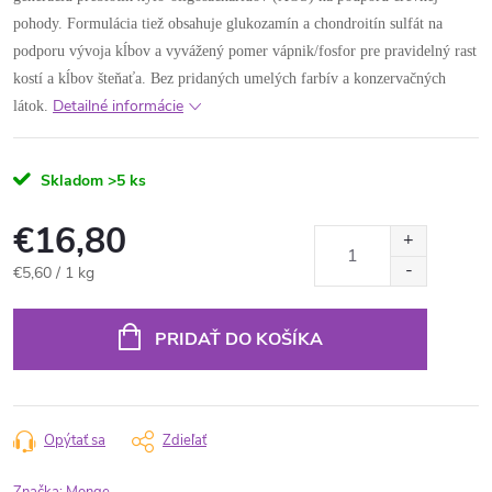
pohody. Formulácia tiež obsahuje glukozamín a chondroitín sulfát na
podporu vývoja kĺbov a vyvážený pomer vápnik/fosfor pre pravidelný rast
kostí a kĺbov šteňaťa. Bez pridaných umelých farbív a konzervačných
Detailné informácie
látok.
Skladom
>5 ks
€16,80
Jednotková
€5,60 / 1 kg
cena:
PRIDAŤ DO KOŠÍKA
Opýtať sa
Zdieľať