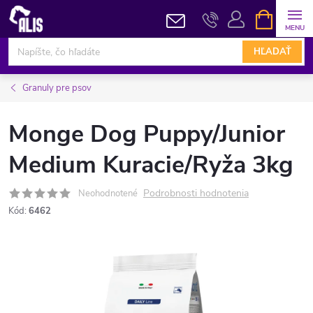
Prejsť
NÁKUPN
KOŠÍK
na
obsah
HĽADAŤ
Granuly pre psov
Monge Dog Puppy/Junior
Medium Kuracie/Ryža 3kg
Podrobnosti hodnotenia
Neohodnotené
Kód:
6462