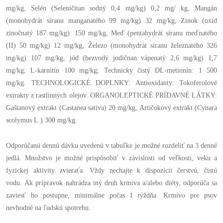
mg/kg, Selén (Seleničitan sodný 0,4 mg/kg) 0,2 mg/ kg, Mangán
(monohydrát síranu manganatého 99 mg/kg) 32 mg/kg, Zinok (oxid
zinočnatý 187 mg/kg): 150 mg/kg, Meď (pentahydrát síranu meďnatého
(II) 50 mg/kg) 12 mg/kg, Železo (monohydrát síranu železnatého 326
mg/kg) 107 mg/kg, jód (bezvodý jodičnan vápenatý 2,6 mg/kg) 1,7
mg/kg; L-karnitín 100 mg/kg; Technicky čistý DL-metionín: 1 500
mg/kg. TECHNOLOGICKÉ DOPLNKY: Antioxidanty: Tokoferolové
extrakty z rastlinných olejov. ORGANOLEPTICKÉ PRÍDAVNÉ LÁTKY:
Gaštanový extrakt (Castanea sativa) 20 mg/kg, Artičokový extrakt (Cynara
scolymus L.) 300 mg/kg.
Odporúčanú dennú dávku uvedenú v tabuľke je možné rozdeliť na 3 denné
jedlá. Množstvo je možné prispôsobiť v závislosti od veľkosti, veku a
fyzickej aktivity zvieraťa. Vždy nechajte k dispozícii čerstvú, čistú
vodu. Ak prípravok nahrádza iný druh krmiva a/alebo diéty, odporúča sa
zaviesť ho postupne, minimálne počas 1 týždňa. Krmivo pre psov
nevhodné na ľudskú spotrebu.