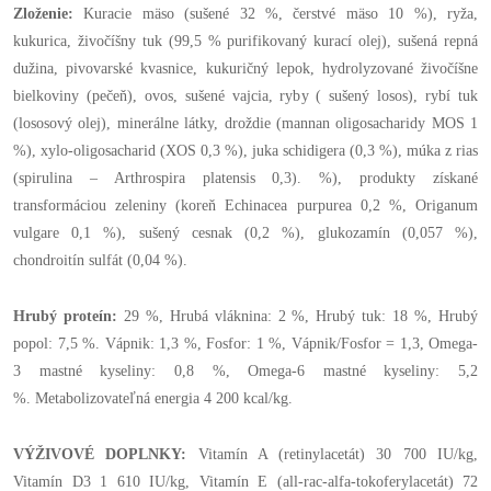
Zloženie:
Kuracie mäso (sušené 32 %, čerstvé mäso 10 %), ryža,
kukurica, živočíšny tuk (99,5 % purifikovaný kurací olej), sušená repná
dužina, pivovarské kvasnice, kukuričný lepok, hydrolyzované živočíšne
bielkoviny (pečeň), ovos, sušené vajcia, ryby ( sušený losos), rybí tuk
(lososový olej), minerálne látky, droždie (mannan oligosacharidy MOS 1
%), xylo-oligosacharid (XOS 0,3 %), juka schidigera (0,3 %), múka z rias
(spirulina – Arthrospira platensis 0,3). %), produkty získané
transformáciou zeleniny (koreň Echinacea purpurea 0,2 %, Origanum
vulgare 0,1 %), sušený cesnak (0,2 %), glukozamín (0,057 %),
chondroitín sulfát (0,04 %).
Hrubý proteín:
29 %, Hrubá vláknina: 2 %, Hrubý tuk: 18 %, Hrubý
popol: 7,5 %. Vápnik: 1,3 %, Fosfor: 1 %, Vápnik/Fosfor = 1,3, Omega-
3 mastné kyseliny: 0,8 %, Omega-6 mastné kyseliny: 5,2
%. Metabolizovateľná energia 4 200 kcal/kg.
VÝŽIVOVÉ DOPLNKY:
Vitamín A (retinylacetát) 30 700 IU/kg,
Vitamín D3 1 610 IU/kg, Vitamín E (all-rac-alfa-tokoferylacetát) 72