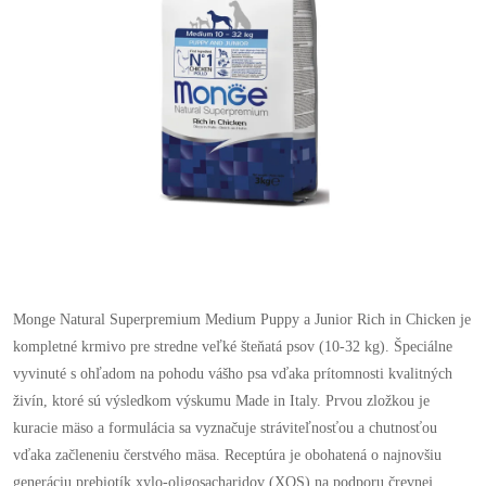
Monge Natural Superpremium Medium Puppy a Junior Rich in Chicken je
kompletné krmivo pre stredne veľké šteňatá psov (10-32 kg). Špeciálne
vyvinuté s ohľadom na pohodu vášho psa vďaka prítomnosti kvalitných
živín, ktoré sú výsledkom výskumu Made in Italy. Prvou zložkou je
kuracie mäso a formulácia sa vyznačuje stráviteľnosťou a chutnosťou
vďaka začleneniu čerstvého mäsa. Receptúra ​​je obohatená o najnovšiu
generáciu prebiotík xylo-oligosacharidov (XOS) na podporu črevnej