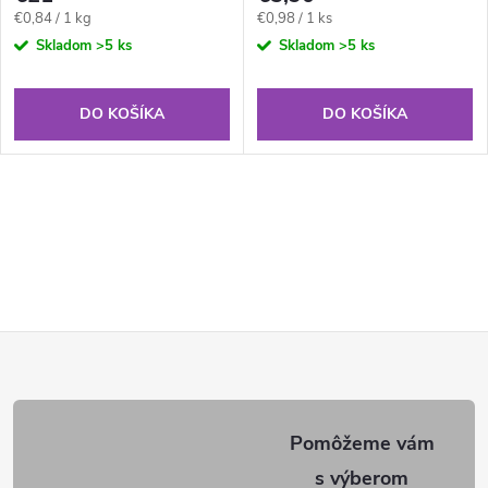
Jednotková
Jednotková
€0,84 / 1 kg
€0,98 / 1 ks
cena:
cena:
Skladom
>5 ks
Skladom
>5 ks
DO KOŠÍKA
DO KOŠÍKA
Z
á
p