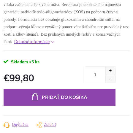
vďaka začleneniu čerstvého mäsa. Receptúra ​​je obohatená o najnovšiu
generáciu prebiotík xylo-oligosacharidov (XOS) na podporu črevnej
pohody. Formulácia tiež obsahuje glukozamín a chondroitín sulfát na
podporu vývoja kĺbov a vyvážený pomer vápnik/fosfor pre pravidelný rast
kostí a kĺbov šteňaťa. Bez pridaných umelých farbív a konzervačných
Detailné informácie
látok.
Skladom
>5 ks
€99,80
Jednotková
cena:
PRIDAŤ DO KOŠÍKA
Opýtať sa
Zdieľať