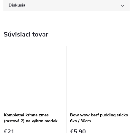
Diskusia
Súvisiaci tovar
Kompletná kŕmna zmes
Bow wow beef pudding sticks
(rastová 2) na výkrm moriek
6ks / 30cm
25kg
€21
€5,90