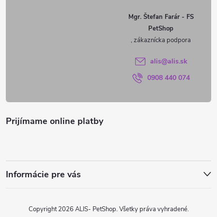
ä
Mgr. Štefan Farár - FS
PetShop
t
i
alis
@
alis.sk
0908 440 074
e
Prijímame online platby
Informácie pre vás
Copyright 2026
ALIS- PetShop
. Všetky práva vyhradené.