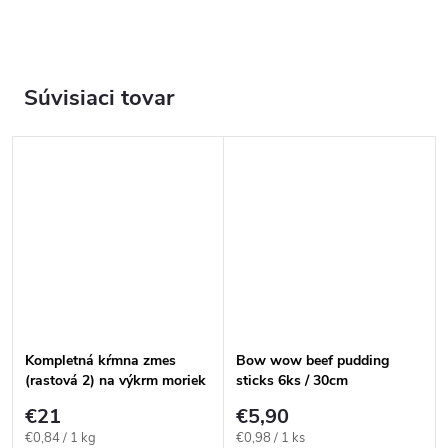
Súvisiaci tovar
Kompletná kŕmna zmes
Bow wow beef pudding
(rastová 2) na výkrm moriek
sticks 6ks / 30cm
25kg
€21
€5,90
Jednotková
Jednotková
€0,84 / 1 kg
€0,98 / 1 ks