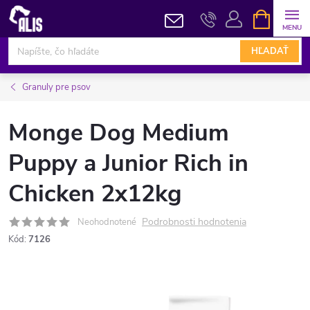
Prejsť
NÁKUPN
KOŠÍK
na
obsah
HĽADAŤ
Granuly pre psov
Monge Dog Medium
Puppy a Junior Rich in
Chicken 2x12kg
Podrobnosti hodnotenia
Neohodnotené
Kód:
7126