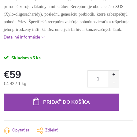
prírodné zdroje vlákniny a minerálov. Receptúra ​​je obohatená o XOS
(Xylo-oligosacharidy), poslednú generáciu prebiotík, ktoré zabezpečujú
pohodu čriev. Špecifická receptúra ​​zaisťuje pohodu zvieraťa a rešpektuje
jeho prirodzený inštinkt. Bez umelých farbív a konzervačných látok.
Detailné informácie
Skladom
>5 ks
€59
Jednotková
€4,92 / 1 kg
cena:
PRIDAŤ DO KOŠÍKA
Opýtať sa
Zdieľať