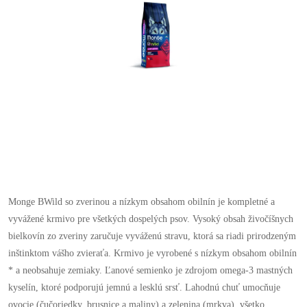
Monge BWild so zverinou a nízkym obsahom obilnín je kompletné a
vyvážené krmivo pre všetkých dospelých psov. Vysoký obsah živočíšnych
bielkovín zo zveriny zaručuje vyváženú stravu, ktorá sa riadi prirodzeným
inštinktom vášho zvieraťa. Krmivo je vyrobené s nízkym obsahom obilnín
* a neobsahuje zemiaky. Ľanové semienko je zdrojom omega-3 mastných
kyselín, ktoré podporujú jemnú a lesklú srsť. Lahodnú chuť umocňuje
ovocie (čučoriedky, brusnice a maliny) a zelenina (mrkva), všetko