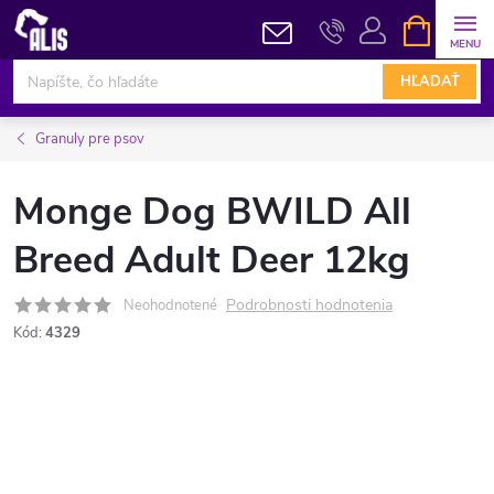
Prejsť
NÁKUPN
KOŠÍK
na
obsah
HĽADAŤ
Granuly pre psov
Monge Dog BWILD All
Breed Adult Deer 12kg
Podrobnosti hodnotenia
Neohodnotené
Kód:
4329