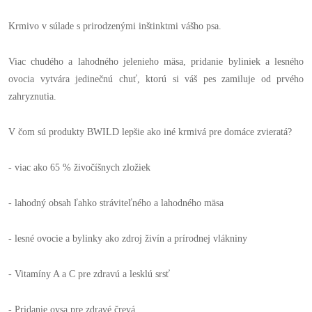
Krmivo v súlade s prirodzenými inštinktmi vášho psa.
Viac chudého a lahodného jelenieho mäsa, pridanie byliniek a lesného
ovocia vytvára jedinečnú chuť, ktorú si váš pes zamiluje od prvého
zahryznutia.
V čom sú produkty BWILD lepšie ako iné krmivá pre domáce zvieratá?
- viac ako 65 % živočíšnych zložiek
- lahodný obsah ľahko stráviteľného a lahodného mäsa
- lesné ovocie a bylinky ako zdroj živín a prírodnej vlákniny
- Vitamíny A a C pre zdravú a lesklú srsť
- Pridanie ovsa pre zdravé črevá