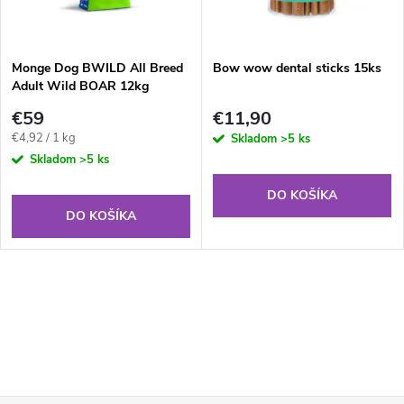
Monge Dog BWILD All Breed
Bow wow dental sticks 15ks
Adult Wild BOAR 12kg
€59
€11,90
Jednotková
€4,92 / 1 kg
Skladom
>5 ks
cena:
Skladom
>5 ks
DO KOŠÍKA
DO KOŠÍKA