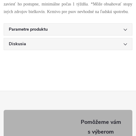
zaviesť ho postupne, minimálne počas 1 týždňa. *Môže obsahovať stopy
iných zdrojov bielkovín. Krmivo pre psov nevhodné na ľudskú spotrebu.
Parametre produktu
Diskusia
Z
á
p