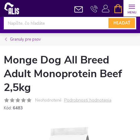
Prejsť
NÁKUPN
KOŠÍK
na
obsah
HĽADAŤ
Granuly pre psov
Monge Dog All Breed
Adult Monoprotein Beef
2,5kg
Podrobnosti hodnotenia
Neohodnotené
Kód:
6483