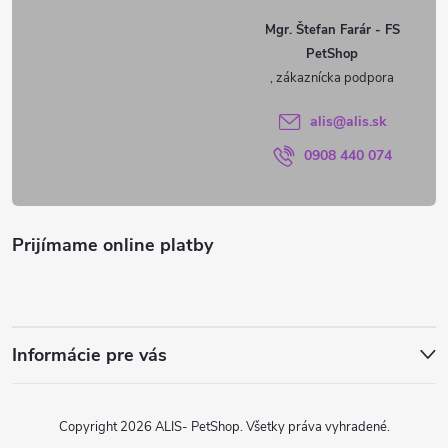
ä
Mgr. Štefan Farár - FS
PetShop
t
i
alis
@
alis.sk
0908 440 074
e
Prijímame online platby
Informácie pre vás
Copyright 2026
ALIS- PetShop
. Všetky práva vyhradené.