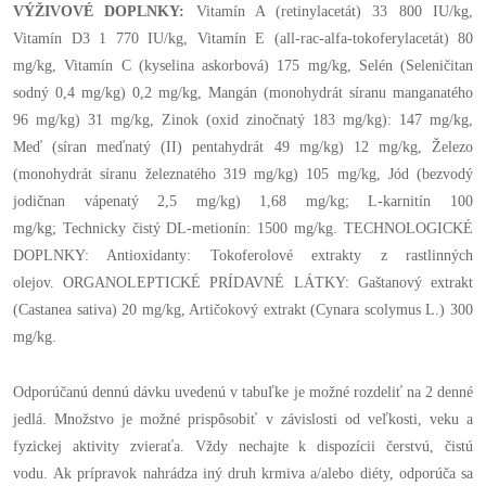
VÝŽIVOVÉ DOPLNKY:
Vitamín A (retinylacetát) 33 800 IU/kg,
Vitamín D3 1 770 IU/kg, Vitamín E (all-rac-alfa-tokoferylacetát) 80
mg/kg, Vitamín C (kyselina askorbová) 175 mg/kg, Selén (Seleničitan
sodný 0,4 mg/kg) 0,2 mg/kg, Mangán (monohydrát síranu manganatého
96 mg/kg) 31 mg/kg, Zinok (oxid zinočnatý 183 mg/kg): 147 mg/kg,
Meď (síran meďnatý (II) pentahydrát 49 mg/kg) 12 mg/kg, Železo
(monohydrát síranu železnatého 319 mg/kg) 105 mg/kg, Jód (bezvodý
jodičnan vápenatý 2,5 mg/kg) 1,68 mg/kg; L-karnitín 100
mg/kg; Technicky čistý DL-metionín: 1500 mg/kg. TECHNOLOGICKÉ
DOPLNKY: Antioxidanty: Tokoferolové extrakty z rastlinných
olejov. ORGANOLEPTICKÉ PRÍDAVNÉ LÁTKY: Gaštanový extrakt
(Castanea sativa) 20 mg/kg, Artičokový extrakt (Cynara scolymus L.) 300
mg/kg.
Odporúčanú dennú dávku uvedenú v tabuľke je možné rozdeliť na 2 denné
jedlá. Množstvo je možné prispôsobiť v závislosti od veľkosti, veku a
fyzickej aktivity zvieraťa. Vždy nechajte k dispozícii čerstvú, čistú
vodu. Ak prípravok nahrádza iný druh krmiva a/alebo diéty, odporúča sa