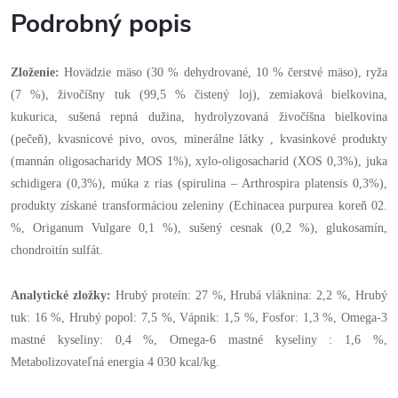
Podrobný popis
Zloženie:
Hovädzie mäso (30 % dehydrované, 10 % čerstvé mäso), ryža
(7 %), živočíšny tuk (99,5 % čistený loj), zemiaková bielkovina,
kukurica, sušená repná dužina, hydrolyzovaná živočíšna bielkovina
(pečeň), kvasnicové pivo, ovos, minerálne látky , kvasinkové produkty
(mannán oligosacharidy MOS 1%), xylo-oligosacharid (XOS 0,3%), juka
schidigera (0,3%), múka z rias (spirulina – Arthrospira platensis 0,3%),
produkty získané transformáciou zeleniny (Echinacea purpurea koreň 02.
%, Origanum Vulgare 0,1 %), sušený cesnak (0,2 %), glukosamín,
chondroitín sulfát.
Analytické zložky:
Hrubý proteín: 27 %, Hrubá vláknina: 2,2 %, Hrubý
tuk: 16 %, Hrubý popol: 7,5 %, Vápnik: 1,5 %, Fosfor: 1,3 %, Omega-3
mastné kyseliny: 0,4 %, Omega-6 mastné kyseliny : 1,6 %,
Metabolizovateľná energia 4 030 kcal/kg.