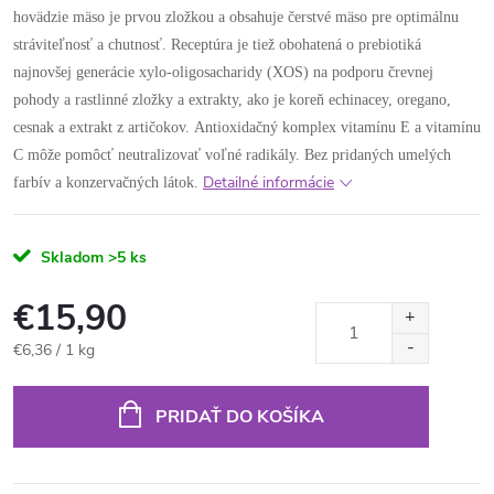
hovädzie mäso je prvou zložkou a obsahuje čerstvé mäso pre optimálnu
stráviteľnosť a chutnosť. Receptúra ​​je tiež obohatená o prebiotiká
najnovšej generácie xylo-oligosacharidy (XOS) na podporu črevnej
pohody a rastlinné zložky a extrakty, ako je koreň echinacey, oregano,
cesnak a extrakt z artičokov. Antioxidačný komplex vitamínu E a vitamínu
C môže pomôcť neutralizovať voľné radikály. Bez pridaných umelých
Detailné informácie
farbív a konzervačných látok.
Skladom
>5 ks
€15,90
Jednotková
€6,36 / 1 kg
cena:
PRIDAŤ DO KOŠÍKA