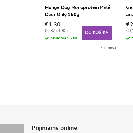
Monge Dog Monoprotein Paté
Ge
Deer Only 150g
an
€1,30
€2
Jednotková
Jed
€0,87 / 100 g
€0,
DO KOŠÍKA
cena:
cena
Skladom
>5 ks
Kód:
4503
Prijímame online