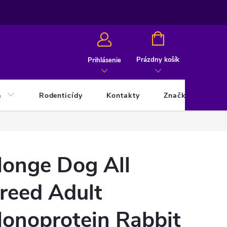
NÁKUPNÝ
KOŠÍK
Prázdny košík
Prihlásenie
á
Rodenticídy
Kontakty
Značky
onge Dog All
reed Adult
onoprotein Rabbit