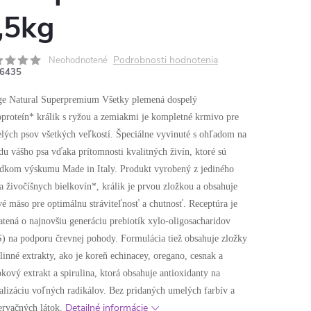
,5kg
Podrobnosti hodnotenia
Neohodnotené
6435
e Natural Superpremium Všetky plemená dospelý
proteín* králik s ryžou a zemiakmi je kompletné krmivo pre
lých psov všetkých veľkostí. Špeciálne vyvinuté s ohľadom na
u vášho psa vďaka prítomnosti kvalitných živín, ktoré sú
edkom výskumu Made in Italy. Produkt vyrobený z jediného
a živočíšnych bielkovín*, králik je prvou zložkou a obsahuje
vé mäso pre optimálnu stráviteľnosť a chutnosť. Receptúra ​​je
tená o najnovšiu generáciu prebiotík xylo-oligosacharidov
) na podporu črevnej pohody. Formulácia tiež obsahuje zložky
tlinné extrakty, ako je koreň echinacey, oregano, cesnak a
okový extrakt a spirulina, ktorá obsahuje antioxidanty na
alizáciu voľných radikálov. Bez pridaných umelých farbív a
Detailné informácie
rvačných látok.