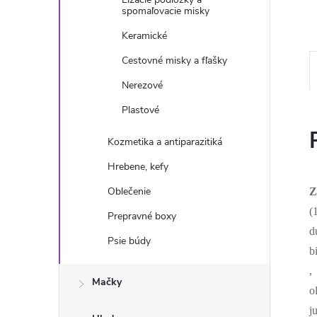
spomaľovacie misky
Keramické
Cestovné misky a fľašky
Nerezové
Plastové
Kozmetika a antiparazitiká
Hrebene, kefy
Oblečenie
Z
(
Prepravné boxy
d
Psie búdy
b
,
Mačky
o
j