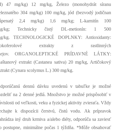
II) 47 mg/kg) 12 mg/kg, Železo (monohydrát síranu
eleznatého 304 mg/kg) 100 mg/kg, jód (bezvodý jodičnan
ápenatý 2,4 mg/kg) 1,6 mg/kg; L-karnitín 100
g/kg; Technicky čistý DL-metionín: 1 500
g/kg. TECHNOLOGICKÉ DOPLNKY: Antioxidanty:
Tokoferolové extrakty z rastlinných
lejov. ORGANOLEPTICKÉ PRÍDAVNÉ LÁTKY:
aštanový extrakt (Castanea sativa) 20 mg/kg, Artičokový
xtrakt (Cynara scolymus L.) 300 mg/kg.
dporúčanú dennú dávku uvedenú v tabuľke je možné
ozdeliť na 2 denné jedlá. Množstvo je možné prispôsobiť v
ávislosti od veľkosti, veku a fyzickej aktivity zvieraťa. Vždy
echajte k dispozícii čerstvú, čistú vodu. Ak prípravok
ahrádza iný druh krmiva a/alebo diéty, odporúča sa zaviesť
o postupne, minimálne počas 1 týždňa. *Môže obsahovať