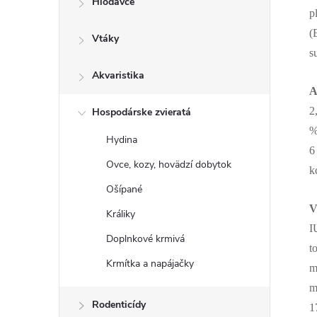
Hlodavce
p
(
Vtáky
s
Akvaristika
A
2
Hospodárske zvieratá
%
Hydina
6
Ovce, kozy, hovädzí dobytok
k
Ošípané
V
Králiky
I
Doplnkové krmivá
t
Krmítka a napájačky
m
m
Rodenticídy
1