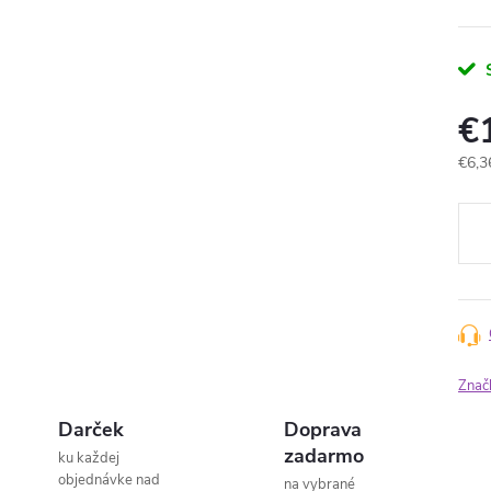
€
Jedn
€6,3
cena
Znač
Darček
Doprava
zadarmo
ku každej
objednávke nad
na vybrané