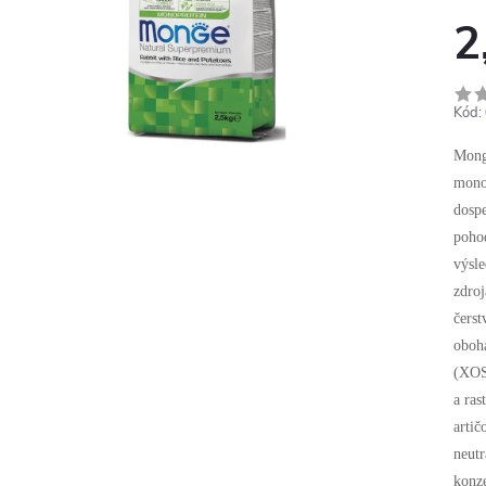
2
Kód:
Mong
mono
dospe
pohod
výsl
zdroj
čerst
oboha
(XOS
a ras
artič
neutr
konze