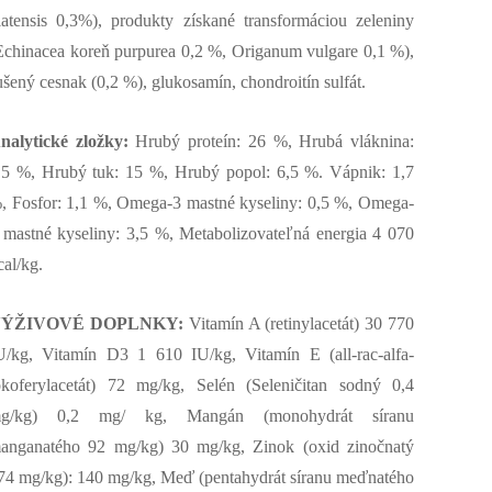
latensis 0,3%), produkty získané transformáciou zeleniny
Echinacea koreň purpurea 0,2 %, Origanum vulgare 0,1 %),
ušený cesnak (0,2 %), glukosamín, chondroitín sulfát.
nalytické zložky:
Hrubý proteín: 26 %, Hrubá vláknina:
,5 %, Hrubý tuk: 15 %, Hrubý popol: 6,5 %. Vápnik: 1,7
, Fosfor: 1,1 %, Omega-3 mastné kyseliny: 0,5 %, Omega-
 mastné kyseliny: 3,5 %, Metabolizovateľná energia 4 070
cal/kg.
ÝŽIVOVÉ DOPLNKY:
Vitamín A (retinylacetát) 30 770
U/kg, Vitamín D3 1 610 IU/kg, Vitamín E (all-rac-alfa-
okoferylacetát) 72 mg/kg, Selén (Seleničitan sodný 0,4
g/kg) 0,2 mg/ kg, Mangán (monohydrát síranu
anganatého 92 mg/kg) 30 mg/kg, Zinok (oxid zinočnatý
74 mg/kg): 140 mg/kg, Meď (pentahydrát síranu meďnatého