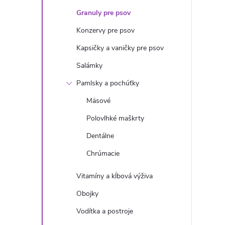
n
Granuly pre psov
ý
Konzervy pre psov
Kapsičky a vaničky pre psov
p
Salámky
a
Pamlsky a pochúťky
Mäsové
n
Polovlhké maškrty
e
Dentálne
Chrúmacie
l
Vitamíny a kĺbová výživa
Obojky
Vodítka a postroje