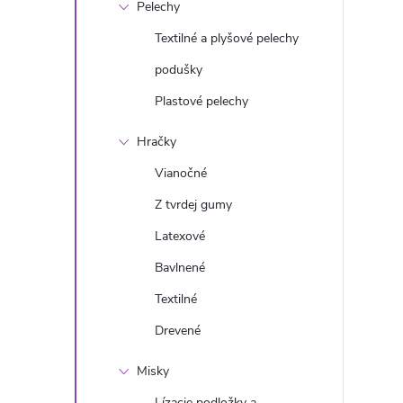
Pelechy
Textilné a plyšové pelechy
podušky
Plastové pelechy
Hračky
Vianočné
Z tvrdej gumy
Latexové
Bavlnené
Textilné
Drevené
Misky
Lízacie podložky a