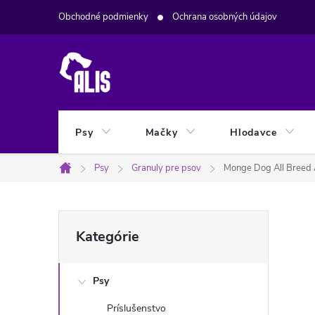
Prejsť
Obchodné podmienky
Ochrana osobných údajov
na
obsah
Psy
Mačky
Hlodavce
Psy
Granuly pre psov
Monge Dog All Breed 
Domov
B
Preskočiť
Kategórie
kategórie
o
Psy
č
Príslušenstvo