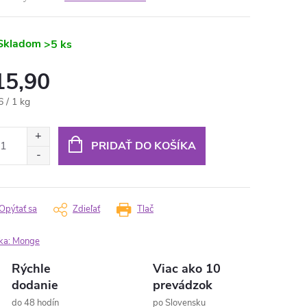
Skladom
>5 ks
15,90
otková
6 / 1 kg
:
PRIDAŤ DO KOŠÍKA
Opýtať sa
Zdieľať
Tlač
ka:
Monge
Rýchle
Viac ako 10
dodanie
prevádzok
do 48 hodín
po Slovensku