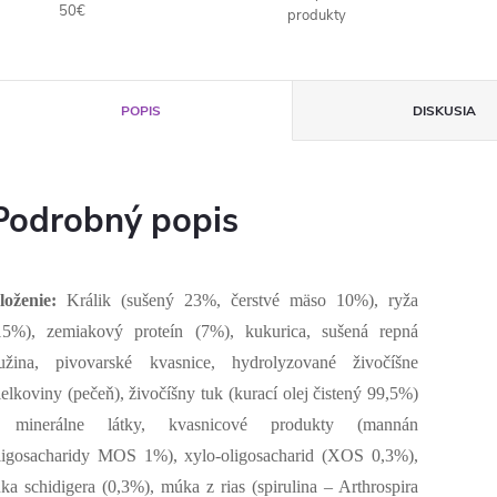
50€
produkty
POPIS
DISKUSIA
Podrobný popis
loženie:
Králik (sušený 23%, čerstvé mäso 10%), ryža
15%), zemiakový proteín (7%), kukurica, sušená repná
užina, pivovarské kvasnice, hydrolyzované živočíšne
ielkoviny (pečeň), živočíšny tuk (kurací olej čistený 99,5%)
 minerálne látky, kvasnicové produkty (mannán
ligosacharidy MOS 1%), xylo-oligosacharid (XOS 0,3%),
uka schidigera (0,3%), múka z rias (spirulina – Arthrospira