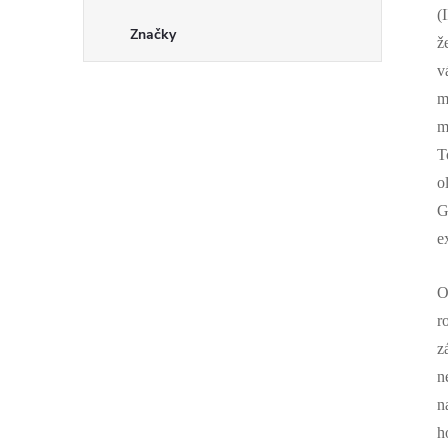
(
Značky
ž
v
m
m
o
G
e
O
r
z
n
n
h