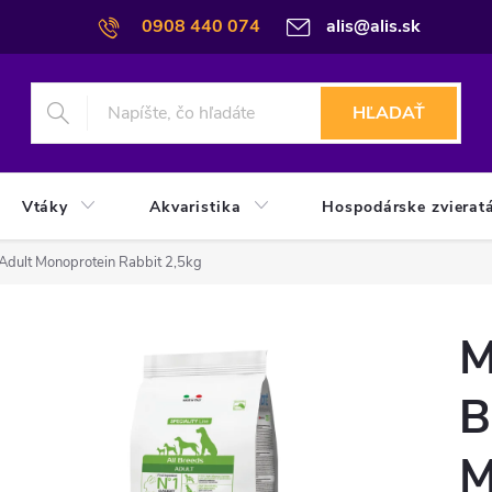
0908 440 074
alis@alis.sk
HĽADAŤ
Vtáky
Akvaristika
Hospodárske zvierat
Adult Monoprotein Rabbit 2,5kg
M
B
M