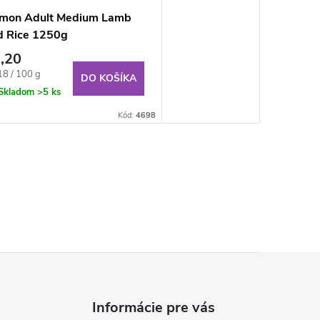
mon Adult Medium Lamb
d Rice 1250g
,20
notková
18 / 100 g
DO KOŠÍKA
:
Skladom
>5 ks
Kód:
4698
Informácie pre vás