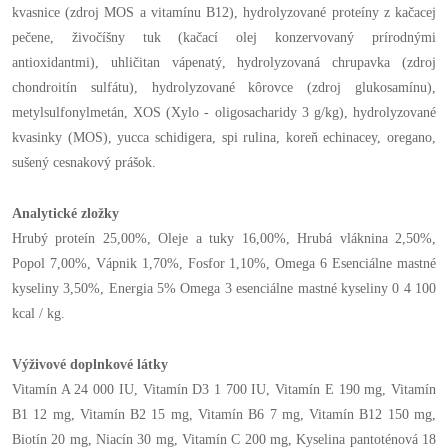
kvasnice (zdroj MOS a vitamínu B12), hydrolyzované proteíny z kačacej
pečene, živočíšny tuk (kačací olej konzervovaný prírodnými
antioxidantmi), uhličitan vápenatý, hydrolyzovaná chrupavka (zdroj
chondroitín sulfátu), hydrolyzované kôrovce (zdroj glukosamínu),
metylsulfonylmetán, XOS (Xylo - oligosacharidy 3 g/kg), hydrolyzované
kvasinky (MOS), yucca schidigera, spi rulina, koreň echinacey, oregano,
sušený cesnakový prášok.
Analytické zložky
Hrubý proteín 25,00%, Oleje a tuky 16,00%, Hrubá vláknina 2,50%,
Popol 7,00%, Vápnik 1,70%, Fosfor 1,10%, Omega 6 Esenciálne mastné
kyseliny 3,50%, Energia 5% Omega 3 esenciálne mastné kyseliny 0 4 100
kcal / kg.
Výživové doplnkové látky
Vitamín A 24 000 IU, Vitamín D3 1 700 IU, Vitamín E 190 mg, Vitamín
B1 12 mg, Vitamín B2 15 mg, Vitamín B6 7 mg, Vitamín B12 150 mg,
Biotín 20 mg, Niacín 30 mg, Vitamín C 200 mg, Kyselina pantoténová 18