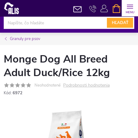
Prejsť
NÁKUPN
KOŠÍK
na
obsah
HĽADAŤ
Granuly pre psov
Monge Dog All Breed
Adult Duck/Rice 12kg
Podrobnosti hodnotenia
Neohodnotené
Kód:
6972