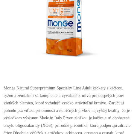
Monge Natural Superpremium Specialty Line Adult krokety s kačicou,
ryžou a zemiakmi sú kompletné a vyvážené krmivo pre dospelých psov
všetkých plemien, ktoré vyžadujú vysoko stráviteľné krmivo. Zaručujú
pohodu psa vďaka prítomnosti a nutričných prvkov najvyššej kvality, čo je
výsledkom výskumu Made in Italy.
Prvou zložkou je kačica a sú obohatené
o xylo oligossakaridy (XOS), prírodné prebiotiká, ktoré podporujú zdravie
čriev.Obsahuje výťažok z artičokov, echinaceu, oregano a cesnak, ktoré