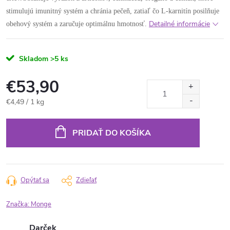
stimulujú imunitný systém a chránia pečeň, zatiaľ čo L-karnitín posilňuje
Detailné informácie
obehový systém a zaručuje optimálnu hmotnosť.
Skladom
>5 ks
€53,90
Jednotková
€4,49 / 1 kg
cena:
PRIDAŤ DO KOŠÍKA
Opýtať sa
Zdieľať
Značka:
Monge
Darček