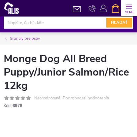
Prejsť
NÁKUPN
KOŠÍK
na
obsah
HĽADAŤ
Granuly pre psov
Monge Dog All Breed
Puppy/Junior Salmon/Rice
12kg
Podrobnosti hodnotenia
Neohodnotené
Kód:
6978