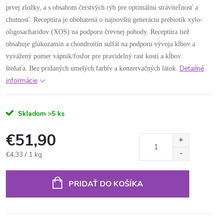
prvej zložky, a s obsahom čerstvých rýb pre optimálnu stráviteľnosť a
chutnosť. Receptúra ​​je obohatená o najnovšiu generáciu prebiotík xylo-
oligosacharidov (XOS) na podporu črevnej pohody. Receptúra ​​tiež
obsahuje glukozamín a chondroitín sulfát na podporu vývoja kĺbov a
vyvážený pomer vápnik/fosfor pre pravidelný rast kostí a kĺbov
Detailné
šteňaťa. Bez pridaných umelých farbív a konzervačných látok.
informácie
Skladom
>5 ks
€51,90
Jednotková
€4,33 / 1 kg
cena:
PRIDAŤ DO KOŠÍKA