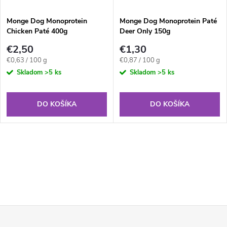
Monge Dog Monoprotein
Monge Dog Monoprotein Paté
Chicken Paté 400g
Deer Only 150g
€2,50
€1,30
Jednotková
Jednotková
€0,63 / 100 g
€0,87 / 100 g
cena:
cena:
Skladom
>5 ks
Skladom
>5 ks
DO KOŠÍKA
DO KOŠÍKA
Z