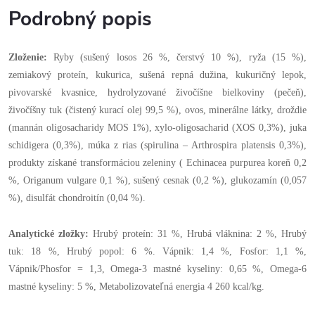
Podrobný popis
Zloženie:
Ryby (sušený losos 26 %, čerstvý 10 %), ryža (15 %),
zemiakový proteín, kukurica, sušená repná dužina, kukuričný lepok,
pivovarské kvasnice, hydrolyzované živočíšne bielkoviny (pečeň),
živočíšny tuk (čistený kurací olej 99,5 %), ovos, minerálne látky, droždie
(mannán oligosacharidy MOS 1%), xylo-oligosacharid (XOS 0,3%), juka
schidigera (0,3%), múka z rias (spirulina – Arthrospira platensis 0,3%),
produkty získané transformáciou zeleniny ( Echinacea purpurea koreň 0,2
%, Origanum vulgare 0,1 %), sušený cesnak (0,2 %), glukozamín (0,057
%), disulfát chondroitín (0,04 %).
Analytické zložky:
Hrubý proteín: 31 %, Hrubá vláknina: 2 %, Hrubý
tuk: 18 %, Hrubý popol: 6 %. Vápnik: 1,4 %, Fosfor: 1,1 %,
Vápnik/Phosfor = 1,3, Omega-3 mastné kyseliny: 0,65 %, Omega-6
mastné kyseliny: 5 %, Metabolizovateľná energia 4 260 kcal/kg.