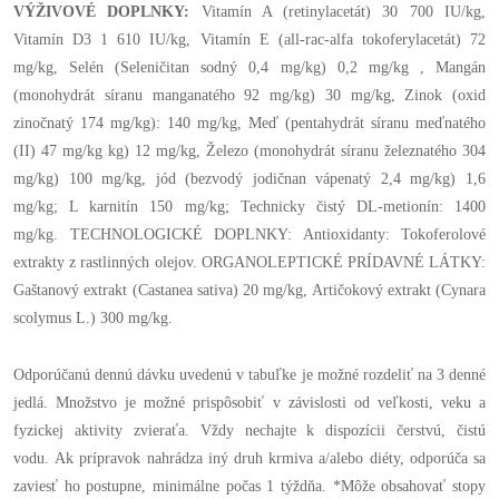
VÝŽIVOVÉ DOPLNKY:
Vitamín A (retinylacetát) 30 700 IU/kg,
Vitamín D3 1 610 IU/kg, Vitamín E (all-rac-alfa tokoferylacetát) 72
mg/kg, Selén (Seleničitan sodný 0,4 mg/kg) 0,2 mg/kg , Mangán
(monohydrát síranu manganatého 92 mg/kg) 30 mg/kg, Zinok (oxid
zinočnatý 174 mg/kg): 140 mg/kg, Meď (pentahydrát síranu meďnatého
(II) 47 mg/kg kg) 12 mg/kg, Železo (monohydrát síranu železnatého 304
mg/kg) 100 mg/kg, jód (bezvodý jodičnan vápenatý 2,4 mg/kg) 1,6
mg/kg; L karnitín 150 mg/kg; Technicky čistý DL-metionín: 1400
mg/kg. TECHNOLOGICKÉ DOPLNKY: Antioxidanty: Tokoferolové
extrakty z rastlinných olejov. ORGANOLEPTICKÉ PRÍDAVNÉ LÁTKY:
Gaštanový extrakt (Castanea sativa) 20 mg/kg, Artičokový extrakt (Cynara
scolymus L.) 300 mg/kg.
Odporúčanú dennú dávku uvedenú v tabuľke je možné rozdeliť na 3 denné
jedlá. Množstvo je možné prispôsobiť v závislosti od veľkosti, veku a
fyzickej aktivity zvieraťa. Vždy nechajte k dispozícii čerstvú, čistú
vodu. Ak prípravok nahrádza iný druh krmiva a/alebo diéty, odporúča sa
zaviesť ho postupne, minimálne počas 1 týždňa. *Môže obsahovať stopy