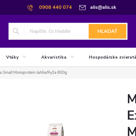
0908 440 074
alis@alis.sk
HĽADAŤ
Vtáky
Akvaristika
Hospodárske zvierat
a Small Monoprotein Jahňa/Ryža 800g
M
E
M