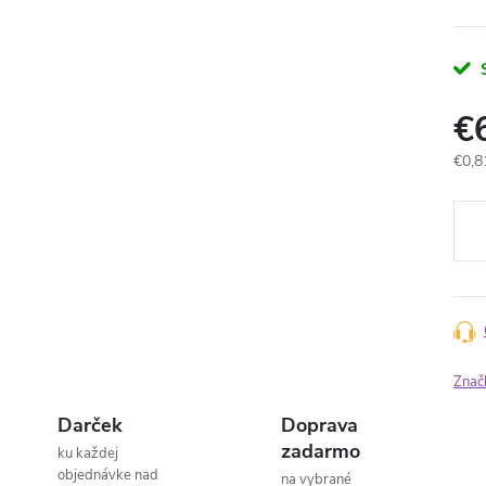
€
Jedn
€0,8
cena
Znač
Darček
Doprava
zadarmo
ku každej
objednávke nad
na vybrané