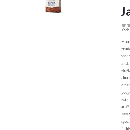
J
Kód:
Mong
zemia
vyvi
kvali
zložk
chutn
o naj
podpo
extra
arti
srsti
špeci
farbí