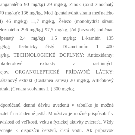
anganatého 90 mg/kg) 29 mg/kg, Zinok (oxid zinočnatý
70 mg/kg): 136 mg/kg, Meď (pentahydrát síranu meďnatého
II) 46 mg/kg) 11,7 mg/kg, Železo (monohydrát síranu
eleznatého 296 mg/kg) 97,5 mg/kg, jód (bezvodý jodičnan
ápenatý 2,4 mg/kg) 1,5 mg/kg; L-karnitín 135
g/kg; Technicky čistý DL-metionín: 1 400
g/kg. TECHNOLOGICKÉ DOPLNKY: Antioxidanty:
Tokoferolové extrakty z rastlinných
lejov. ORGANOLEPTICKÉ PRÍDAVNÉ LÁTKY:
aštanový extrakt (Castanea sativa) 20 mg/kg, Artičokový
xtrakt (Cynara scolymus L.) 300 mg/kg.
dporúčanú dennú dávku uvedenú v tabuľke je možné
ozdeliť na 2 denné jedlá. Množstvo je možné prispôsobiť v
ávislosti od veľkosti, veku a fyzickej aktivity zvieraťa. Vždy
echajte k dispozícii čerstvú, čistú vodu. Ak prípravok