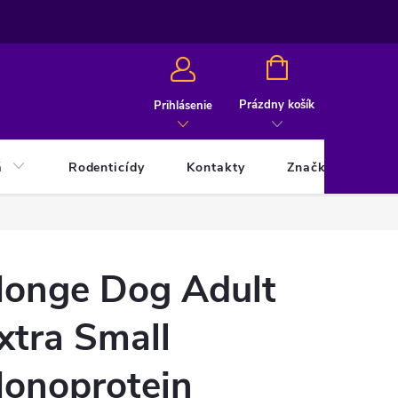
NÁKUPNÝ
KOŠÍK
Prázdny košík
Prihlásenie
á
Rodenticídy
Kontakty
Značky
onge Dog Adult
xtra Small
onoprotein