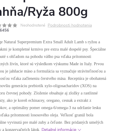
ahňa/Ryža 800g
Podrobnosti hodnotenia
Neohodnotené
6456
e Natural Superpremium Extra Small Adult Lamb s ryžou a
kmi je kompletné krmivo pre extra malé dospelé psy. Špeciálne
nuté s ohľadom na pohodu vášho psa vďaka prítomnosti
tných živín, ktoré sú výsledkom výskumu Made in Italy. Prvou
ou je jahňacie mäso a formulácia sa vyznačuje stráviteľnosťou a
osťou vďaka začleneniu čerstvého mäsa. Receptúra ​​je obohatená
novšiu generáciu prebiotík xylo-oligosacharidov (XOS) na
ru črevnej pohody. Zloženie obsahuje aj zložky a rastlinné
kty, ako je koreň echinacey, oregano, cesnak a extrakt z
čokov, a optimálny pomer omega-6/omega-3 na udržanie lesku
 vďaka prítomnosti lososového oleja. Veľkosť granúl bola
álne vyvinutá pre malé zuby a čeľuste. Bez pridaných umelých
Detailné informácie
v a konzervačných látok.