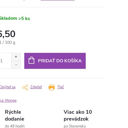
Skladom
>5 ks
6,50
otková
1 / 100 g
:
PRIDAŤ DO KOŠÍKA
Opýtať sa
Zdieľať
Tlač
ka:
Monge
Rýchle
Viac ako 10
dodanie
prevádzok
do 48 hodín
po Slovensku