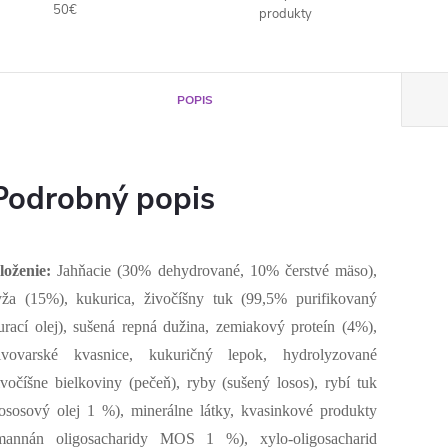
50€
produkty
POPIS
Podrobný popis
loženie:
Jahňacie (30% dehydrované, 10% čerstvé mäso),
yža (15%), kukurica, živočíšny tuk (99,5% purifikovaný
urací olej), sušená repná dužina, zemiakový proteín (4%),
ivovarské kvasnice, kukuričný lepok, hydrolyzované
ivočíšne bielkoviny (pečeň), ryby (sušený losos), rybí tuk
lososový olej 1 %), minerálne látky, kvasinkové produkty
mannán oligosacharidy MOS 1 %), xylo-oligosacharid