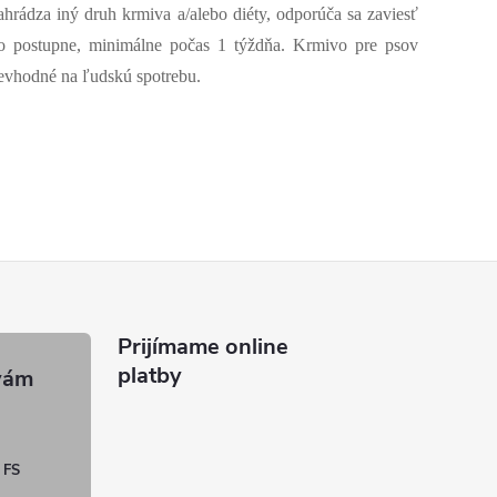
ahrádza iný druh krmiva a/alebo diéty, odporúča sa zaviesť
o postupne, minimálne počas 1 týždňa. Krmivo pre psov
evhodné na ľudskú spotrebu.
Prijímame online
platby
 FS