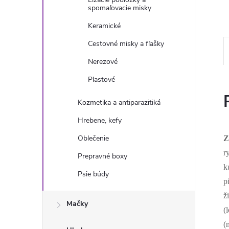
spomaľovacie misky
Keramické
Cestovné misky a fľašky
Nerezové
Plastové
Kozmetika a antiparazitiká
Hrebene, kefy
Oblečenie
Z
r
Prepravné boxy
k
Psie búdy
p
ž
Mačky
(
(