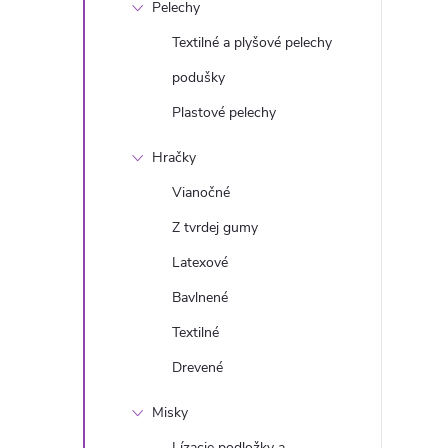
Pelechy
Textilné a plyšové pelechy
podušky
Plastové pelechy
Hračky
Vianočné
Z tvrdej gumy
Latexové
Bavlnené
Textilné
Drevené
Misky
Lízacie podložky a