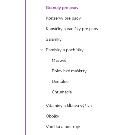
n
Granuly pre psov
ý
Konzervy pre psov
Kapsičky a vaničky pre psov
p
Salámky
a
Pamlsky a pochúťky
Mäsové
n
Polovlhké maškrty
e
Dentálne
Chrúmacie
l
Vitamíny a kĺbová výživa
Obojky
Vodítka a postroje