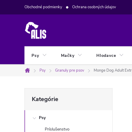
Prejsť
Obchodné podmienky
Ochrana osobných údajov
na
obsah
Psy
Mačky
Hlodavce
Psy
Granuly pre psov
Monge Dog Adult Extr
Domov
B
Preskočiť
Kategórie
kategórie
o
Psy
č
Príslušenstvo