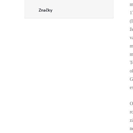
m
Značky
1
(
ž
v
m
m
o
G
e
O
r
z
n