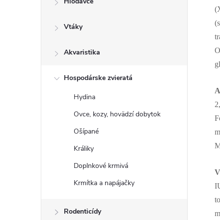
Hlodavce
(
(
Vtáky
t
O
Akvaristika
g
Hospodárske zvieratá
A
Hydina
2
Ovce, kozy, hovädzí dobytok
F
Ošípané
m
M
Králiky
Doplnkové krmivá
V
Krmítka a napájačky
I
t
Rodenticídy
m