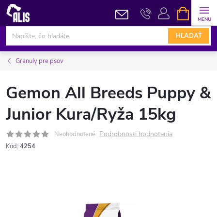
Prejsť
NÁKUPN
KOŠÍK
na
obsah
HĽADAŤ
Granuly pre psov
Gemon All Breeds Puppy &
Junior Kura/Ryža 15kg
Podrobnosti hodnotenia
Neohodnotené
Kód:
4254