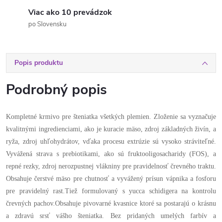
Viac ako 10 prevádzok
po Slovensku
Popis produktu
Podrobný popis
Kompletné krmivo pre šteniatka všetkých plemien. Zloženie sa vyznačuje
kvalitnými ingredienciami, ako je kuracie mäso, zdroj základných živín, a
ryža, zdroj uhľohydrátov, vďaka procesu extrúzie sú vysoko stráviteľné.
Vyvážená strava s prebiotikami, ako sú fruktooligosacharidy (FOS), a
repné rezky, zdroj nerozpustnej vlákniny pre pravidelnosť črevného traktu.
Obsahuje čerstvé mäso pre chutnosť a vyvážený prísun vápnika a fosforu
pre pravidelný rast.Tiež formulovaný s yucca schidigera na kontrolu
črevných pachov.Obsahuje pivovarné kvasnice ktoré sa postarajú o krásnu
a zdravú srsť vášho šteniatka. Bez pridaných umelých farbív a