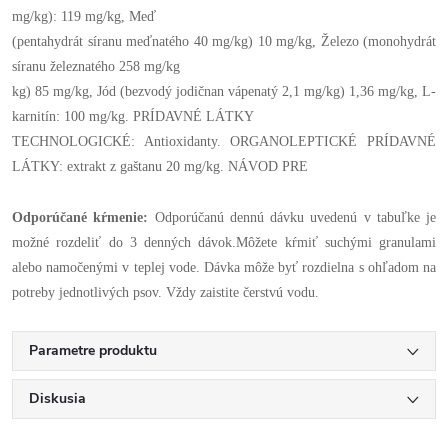
mg/kg): 119 mg/kg, Meď
(pentahydrát síranu meďnatého 40 mg/kg) 10 mg/kg, Železo (monohydrát
síranu železnatého 258 mg/kg
kg) 85 mg/kg, Jód (bezvodý jodičnan vápenatý 2,1 mg/kg) 1,36 mg/kg, L-
karnitín: 100 mg/kg. PRÍDAVNÉ LÁTKY
TECHNOLOGICKÉ: Antioxidanty. ORGANOLEPTICKÉ PRÍDAVNÉ
LÁTKY: extrakt z gaštanu 20 mg/kg. NÁVOD PRE
Odporúčané kŕmenie:
Odporúčanú dennú dávku uvedenú v tabuľke je
možné rozdeliť do 3 denných dávok.Môžete kŕmiť suchými granulami
alebo namočenými v teplej vode. Dávka môže byť rozdielna s ohľadom na
potreby jednotlivých psov. Vždy zaistite čerstvú vodu.
Parametre produktu
Diskusia