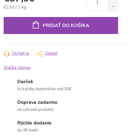
Jednotková
€2,53 / 1 kg
cena:
PRIDAŤ DO KOŠÍKA
Opýtať sa
Zdieľať
Značka:
Gemon
Darček
ku každej objednávke nad 50€
Doprava zadarmo
na vybrané produkty
Rýchle dodanie
do 48 hodín