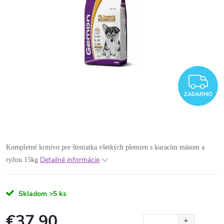
Z
ZADARMO
Kompletné krmivo pre šteniatka všetkých plemien s kuracím mäsom a
Detailné informácie
ryžou 15kg
Skladom
>5 ks
€37,90