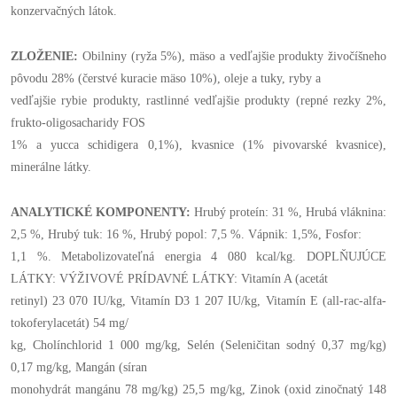
konzervačných látok.
ZLOŽENIE:
Obilniny (ryža 5%), mäso a vedľajšie produkty živočíšneho
pôvodu 28% (čerstvé kuracie mäso 10%), oleje a tuky, ryby a
vedľajšie rybie produkty, rastlinné vedľajšie produkty (repné rezky 2%,
frukto-oligosacharidy FOS
1% a yucca schidigera 0,1%), kvasnice (1% pivovarské kvasnice),
minerálne látky.
ANALYTICKÉ KOMPONENTY:
Hrubý proteín: 31 %, Hrubá vláknina:
2,5 %, Hrubý tuk: 16 %, Hrubý popol: 7,5 %. Vápnik: 1,5%, Fosfor:
1,1 %. Metabolizovateľná energia 4 080 kcal/kg. DOPLŇUJÚCE
LÁTKY: VÝŽIVOVÉ PRÍDAVNÉ LÁTKY: Vitamín A (acetát
retinyl) 23 070 IU/kg, Vitamín D3 1 207 IU/kg, Vitamín E (all-rac-alfa-
tokoferylacetát) 54 mg/
kg, Cholínchlorid 1 000 mg/kg, Selén (Seleničitan sodný 0,37 mg/kg)
0,17 mg/kg, Mangán (síran
monohydrát mangánu 78 mg/kg) 25,5 mg/kg, Zinok (oxid zinočnatý 148