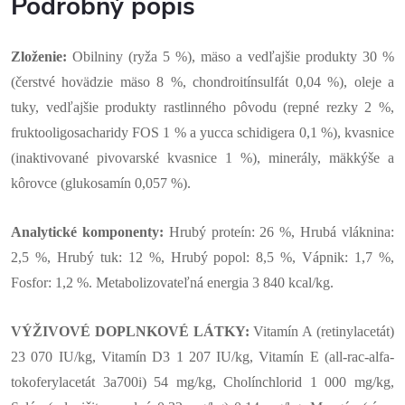
Podrobný popis
Zloženie:
Obilniny (ryža 5 %), mäso a vedľajšie produkty 30 %
(čerstvé hovädzie mäso 8 %, chondroitínsulfát 0,04 %), oleje a
tuky, vedľajšie produkty rastlinného pôvodu (repné rezky 2 %,
fruktooligosacharidy FOS 1 % a yucca schidigera 0,1 %), kvasnice
(inaktivované pivovarské kvasnice 1 %), minerály, mäkkýše a
kôrovce (glukosamín 0,057 %).
Analytické komponenty:
Hrubý proteín: 26 %, Hrubá vláknina:
2,5 %, Hrubý tuk: 12 %, Hrubý popol: 8,5 %, Vápnik: 1,7 %,
Fosfor: 1,2 %. Metabolizovateľná energia 3 840 kcal/kg.
VÝŽIVOVÉ DOPLNKOVÉ LÁTKY:
Vitamín A (retinylacetát)
23 070 IU/kg, Vitamín D3 1 207 IU/kg, Vitamín E (all-rac-alfa-
tokoferylacetát 3a700i) 54 mg/kg, Cholínchlorid 1 000 mg/kg,