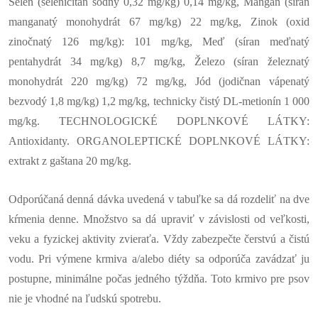
Selén (seleničitan sodný 0,32 mg/kg) 0,14 mg/kg, Mangán (síran
manganatý monohydrát 67 mg/kg) 22 mg/kg, Zinok (oxid
zinočnatý 126 mg/kg): 101 mg/kg, Meď (síran meďnatý
pentahydrát 34 mg/kg) 8,7 mg/kg, Železo (síran železnatý
monohydrát 220 mg/kg) 72 mg/kg, Jód (jodičnan vápenatý
bezvodý 1,8 mg/kg) 1,2 mg/kg, technicky čistý DL-metionín 1 000
mg/kg. TECHNOLOGICKÉ DOPLNKOVÉ LÁTKY:
Antioxidanty. ORGANOLEPTICKÉ DOPLNKOVÉ LÁTKY:
extrakt z gaštana 20 mg/kg.
Odporúčaná denná dávka uvedená v tabuľke sa dá rozdeliť na dve
kŕmenia denne. Množstvo sa dá upraviť v závislosti od veľkosti,
veku a fyzickej aktivity zvieraťa. Vždy zabezpečte čerstvú a čistú
vodu. Pri výmene krmiva a/alebo diéty sa odporúča zavádzať ju
postupne, minimálne počas jedného týždňa. Toto krmivo pre psov
nie je vhodné na ľudskú spotrebu.