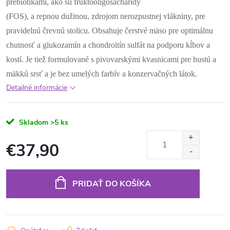
prebiotikami, ako sú fruktooligosacharidy
(FOS), a repnou dužinou, zdrojom nerozpustnej vlákniny, pre
pravidelnú črevnú stolicu. Obsahuje čerstvé mäso pre optimálnu
chutnosť a glukozamín a chondroitín sulfát na podporu kĺbov a
kostí. Je tiež formulované s pivovarskými kvasnicami pre hustú a
mäkkú srsť a je bez umelých farbív a konzervačných látok.
Detailné informácie
Skladom
>5 ks
€37,90
Jednotková
cena:
PRIDAŤ DO KOŠÍKA