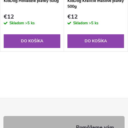
KidDog Hovädzie plátky 500g
KidDog Králičie mäsové plátky
500g
€12
€12
Skladom
>5 ks
Skladom
>5 ks
DO KOŠÍKA
DO KOŠÍKA
Z
á