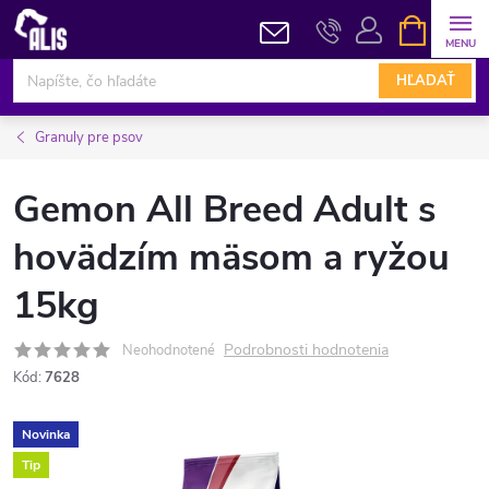
Prejsť
NÁKUPN
KOŠÍK
na
obsah
HĽADAŤ
Granuly pre psov
Gemon All Breed Adult s
hovädzím mäsom a ryžou
15kg
Podrobnosti hodnotenia
Neohodnotené
Kód:
7628
Novinka
Tip