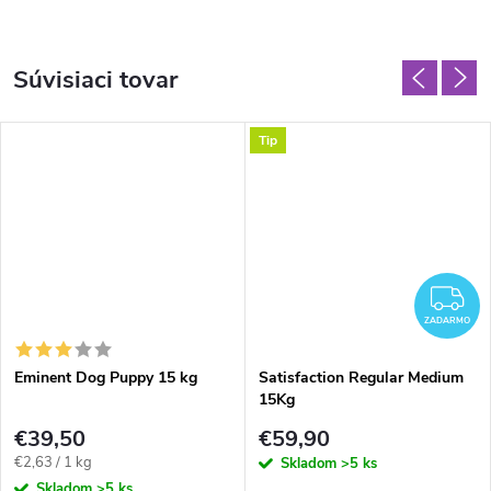
Súvisiaci tovar
Tip
Z
ZADARMO
Eminent Dog Puppy 15 kg
Satisfaction Regular Medium
15Kg
€39,50
€59,90
Jednotková
€2,63 / 1 kg
Skladom
>5 ks
cena:
Skladom
>5 ks