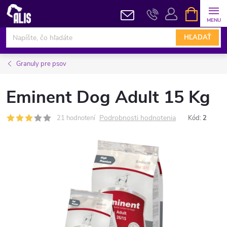
Prejsť
NÁKUPN
KOŠÍK
na
obsah
HĽADAŤ
Granuly pre psov
Eminent Dog Adult 15 Kg
Podrobnosti hodnotenia
21 hodnotení
Kód:
2