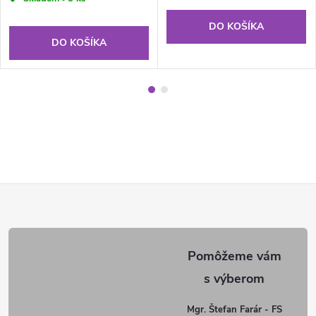
DO KOŠÍKA
DO KOŠÍKA
Z
á
p
ä
Mgr. Štefan Farár - FS