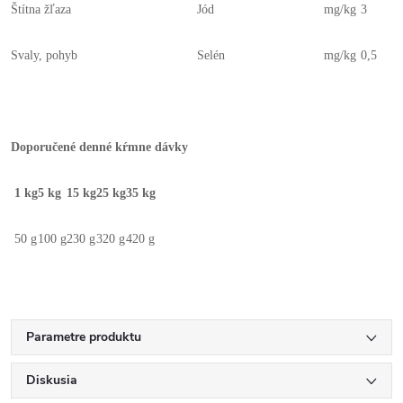
Štítna žľaza
Jód
mg/kg
3
Svaly, pohyb
Selén
mg/kg
0,5
Doporučené denné kŕmne dávky
1 kg
5 kg
15 kg
25 kg
35 kg
50 g
100 g
230 g
320 g
420 g
Parametre produktu
Diskusia