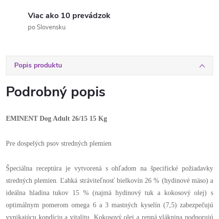
Viac ako 10 prevádzok
po Slovensku
Popis produktu
Podrobný popis
EMINENT Dog Adult 26/15 15 Kg
Pre dospelých psov stredných plemien
Špeciálna receptúra je vytvorená s ohľadom na špecifické požiadavky
stredných plemien. Ľahká stráviteľnosť bielkovín 26 % (hydinové mäso) a
ideálna hladina tukov 15 % (najmä hydinový tuk a kokosový olej) s
optimálnym pomerom omega 6 a 3 mastných kyselín (7,5) zabezpečujú
vynikajúcu kondíciu a vitalitu. Kokosový olej a repná vláknina podporujú