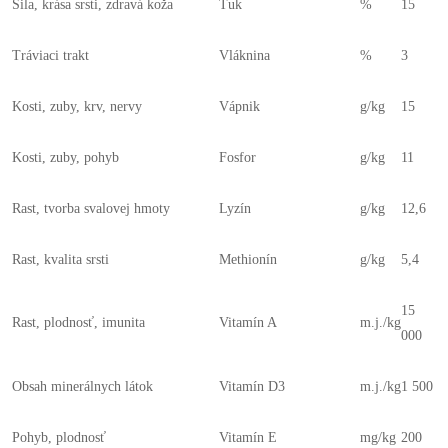
Sila, krása srsti, zdravá koža
Tuk
%
15
Tráviaci trakt
Vláknina
%
3
Kosti, zuby, krv, nervy
Vápnik
g/kg
15
Kosti, zuby, pohyb
Fosfor
g/kg
11
Rast, tvorba svalovej hmoty
Lyzín
g/kg
12,6
Rast, kvalita srsti
Methionín
g/kg
5,4
15
Rast, plodnosť, imunita
Vitamín A
m.j./kg
000
Obsah minerálnych látok
Vitamín D3
m.j./kg
1 500
Pohyb, plodnosť
Vitamín E
mg/kg
200