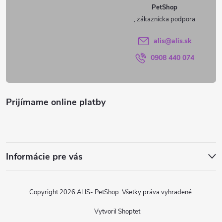
PetShop
t
i
alis
@
alis.sk
0908 440 074
e
Prijímame online platby
Informácie pre vás
Copyright 2026
ALIS- PetShop
. Všetky práva vyhradené.
Vytvoril Shoptet