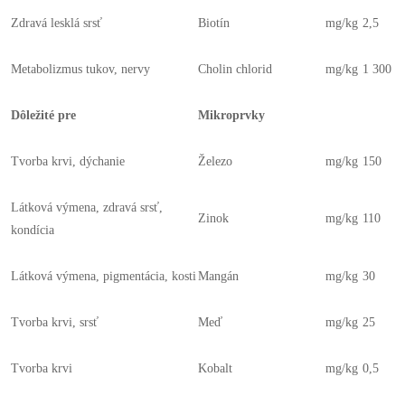
Zdravá lesklá srsť
Biotín
mg/kg
2,5
Metabolizmus tukov, nervy
Cholin chlorid
mg/kg
1 300
Dôležité pre
Mikroprvky
Tvorba krvi, dýchanie
Železo
mg/kg
150
Látková výmena, zdravá srsť,
Zinok
mg/kg
110
kondícia
Látková výmena, pigmentácia, kosti
Mangán
mg/kg
30
Tvorba krvi, srsť
Meď
mg/kg
25
Tvorba krvi
Kobalt
mg/kg
0,5