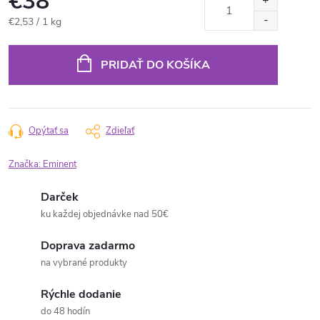
€38
Jednotková
€2,53 / 1 kg
cena:
PRIDAŤ DO KOŠÍKA
Opýtať sa
Zdieľať
Značka:
Eminent
Darček
ku každej objednávke nad 50€
Doprava zadarmo
na vybrané produkty
Rýchle dodanie
do 48 hodín