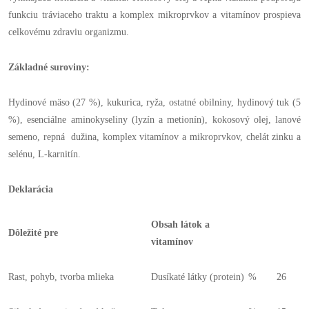
funkciu tráviaceho traktu a komplex mikroprvkov a vitamínov prospieva
celkovému zdraviu organizmu.
Základné suroviny:
Hydinové mäso (27 %), kukurica, ryža, ostatné obilniny, hydinový tuk (5
%), esenciálne aminokyseliny (lyzín a metionín), kokosový olej, lanové
semeno, repná dužina, komplex vitamínov a mikroprvkov, chelát zinku a
selénu, L-karnitín.
Deklarácia
Obsah látok a
Dôležité pre
vitamínov
Rast, pohyb, tvorba mlieka
Dusíkaté látky (protein)
%
26