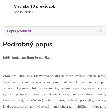
Viac ako 10 prevádzok
po Slovensku
Popis produktu
Podrobný popis
Eddy junior medium breed 8kg
Zloženie:
Kura 38% (dehydrované kuracie mäso, čerstvé kuracie mäso,
hydinová múčka), pšenica, ryža, jemne mletá kukurica, sušené repné
odrezky, hydinový tuk, rybia múčka, sušené kvasnice,sušené jablčné
výlisky, jahňacia múčka, zemiakové vločky, pšeničné klíčky, vaicia,
lososový olej, slnečnicový olej, jogurt, sušené paradajky, yucca,
Hydrogénfosforečnan vápenatý monohydrát, uhličitan vápenatý,