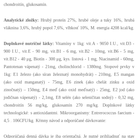
chondroitín, glukosamín.
Analytické zložky:
Hrubý proteín 27%, hrubé oleje a tuky 16%, hrubá
vláknina 3,6%, hrubý popol 7,6%, vlhkosť 10%, M. energia 4208 kcal/kg.
Doplnkové nutričné látky:
Vitamíny v 1kg: vit.A - 9050 I.U., vit.D3 -
900 I.U., vit.E - 90 mg, vit.B1 - 6 mg, vit.B2 - 10mg, vit.B6 - 5 mg,
vit.B12 - 40 μg, Biotín - 300 μg, kys. listová - 1 mg, Niacinamid - 60mg,
Pantotenan vápenatý - 21mg, cholinchlorid - 1380mg. Stopové prvky v
1kg: E1 železo (ako síran železnatý monohydrát) - 210mg, E5 mangan
(ako oxid manganatý) - 75mg, E6 zinek (ako chelát zinku a oxid
zinočnatý) – 150mg, E4 meď (ako oxid meďnatý) - 25mg, E2 jod (ako
jodičnan vápenatý) - 2,1mg, E8 selén (ako seleničitan sodný) - 0,32 mg,
chondroitín 56 mg/kg, glukosamín 270 mg/kg. Doplnkové látky
technologické: s antioxidantmi. Mikroorganismy: Entrerococcus faecium -
4,5 . 106CFU/kg. Kŕmny návod a odporúčané dávkovanie:
Odporúčaná denná dávka je iba orientačná. Je nutné prihliadnuť na stav