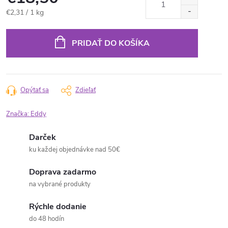
Jednotková
€2,31 / 1 kg
cena:
PRIDAŤ DO KOŠÍKA
Opýtať sa
Zdieľať
Značka:
Eddy
Darček
ku každej objednávke nad 50€
Doprava zadarmo
na vybrané produkty
Rýchle dodanie
do 48 hodín