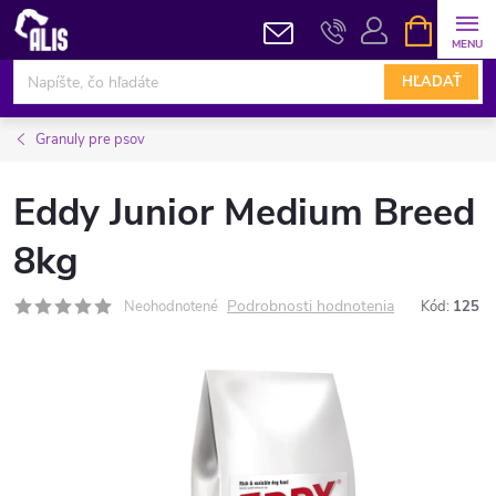
Prejsť
NÁKUPN
KOŠÍK
na
obsah
HĽADAŤ
Granuly pre psov
Eddy Junior Medium Breed
8kg
Podrobnosti hodnotenia
Neohodnotené
Kód:
125