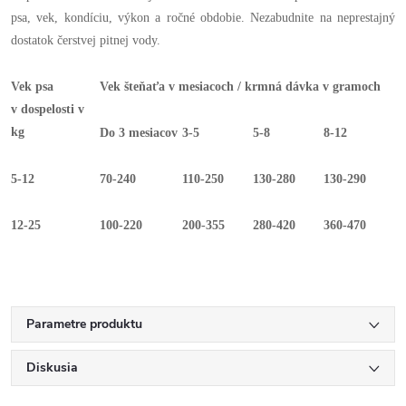
psa, vek, kondíciu, výkon a ročné obdobie. Nezabudnite na neprestajný
dostatok čerstvej pitnej vody.
Vek psa
Vek šteňaťa v mesiacoch / krmná dávka v gramoch
v dospelosti v
kg
Do 3 mesiacov
3-5
5-8
8-12
5-12
70-240
110-250
130-280
130-290
12-25
100-220
200-355
280-420
360-470
Parametre produktu
Diskusia