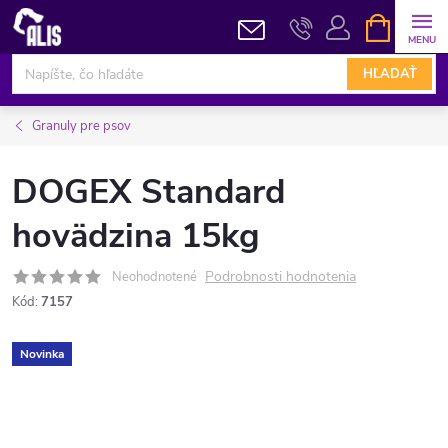
Prejsť
NÁKUPN
KOŠÍK
na
obsah
HĽADAŤ
Granuly pre psov
DOGEX Standard
hovädzina 15kg
Podrobnosti hodnotenia
Neohodnotené
Kód:
7157
Novinka