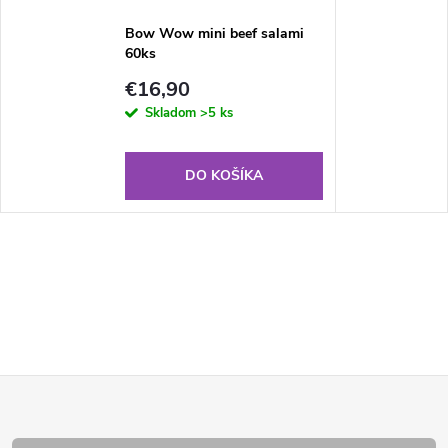
Bow Wow mini beef salami
60ks
€16,90
Skladom
>5 ks
DO KOŠÍKA
Z