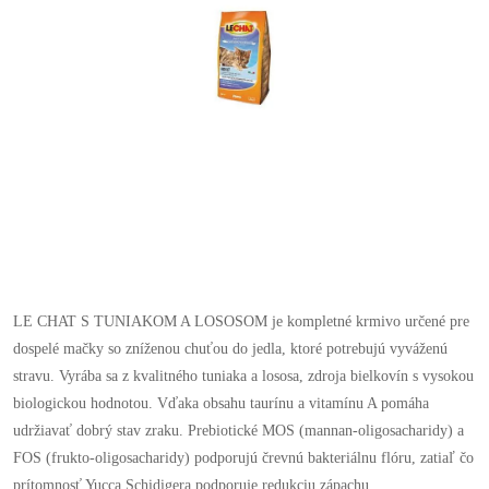
LE CHAT S TUNIAKOM A LOSOSOM je kompletné krmivo určené pre
dospelé mačky so zníženou chuťou do jedla, ktoré potrebujú vyváženú
stravu. Vyrába sa z kvalitného tuniaka a lososa, zdroja bielkovín s vysokou
biologickou hodnotou. Vďaka obsahu taurínu a vitamínu A pomáha
udržiavať dobrý stav zraku. Prebiotické MOS (mannan-oligosacharidy) a
FOS (frukto-oligosacharidy) podporujú črevnú bakteriálnu flóru, zatiaľ čo
prítomnosť Yucca Schidigera podporuje redukciu zápachu