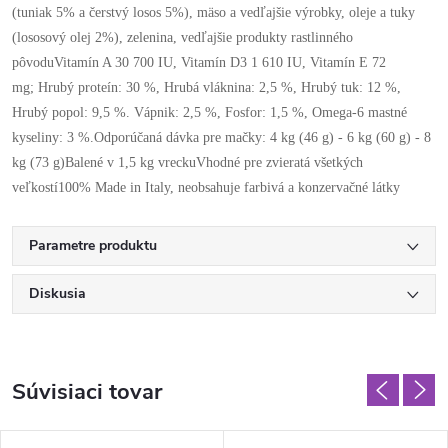
(tuniak 5% a čerstvý losos 5%), mäso a vedľajšie výrobky, oleje a tuky
(lososový olej 2%), zelenina, vedľajšie produkty rastlinného
pôvodu
Vitamín A 30 700 IU, Vitamín D3 1 610 IU, Vitamín E 72
mg; Hrubý proteín: 30 %, Hrubá vláknina: 2,5 %, Hrubý tuk: 12 %,
Hrubý popol: 9,5 %. Vápnik: 2,5 %, Fosfor: 1,5 %, Omega-6 mastné
kyseliny: 3 %.
Odporúčaná dávka pre mačky: 4 kg (46 g) - 6 kg (60 g) - 8
kg (73 g)
Balené v 1,5 kg vrecku
Vhodné pre zvieratá všetkých
veľkostí
100% Made in Italy, neobsahuje farbivá a konzervačné látky
Parametre produktu
Diskusia
Súvisiaci tovar