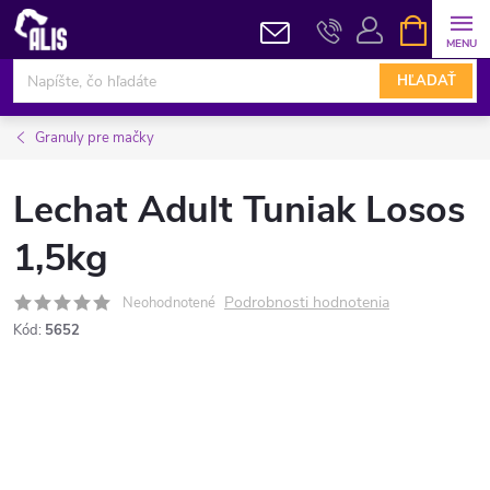
Prejsť
NÁKUPN
KOŠÍK
na
obsah
HĽADAŤ
Granuly pre mačky
Lechat Adult Tuniak Losos
1,5kg
Podrobnosti hodnotenia
Neohodnotené
Kód:
5652