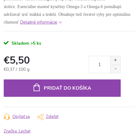
stolice. Esenciálne mastné kyseliny Omega-3 a Omega-6 pomáhajú
udržiavať srsť mäkkú a lesklú. Obsahuje tiež čerstvé ryby pre optimálnu
Detailné informácie
chutnosť
Skladom
>5 ks
€5,50
Jednotková
€0,37 / 100 g
cena:
PRIDAŤ DO KOŠÍKA
Opýtať sa
Zdieľať
Značka:
Lechat