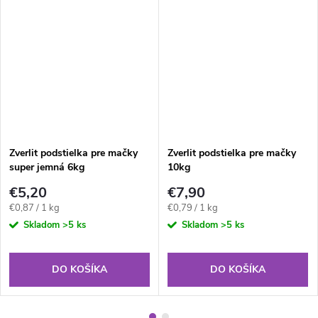
Zverlit podstielka pre mačky
Zverlit podstielka pre mačky
super jemná 6kg
10kg
€5,20
€7,90
Jednotková
Jednotková
€0,87 / 1 kg
€0,79 / 1 kg
cena:
cena:
Skladom
>5 ks
Skladom
>5 ks
DO KOŠÍKA
DO KOŠÍKA