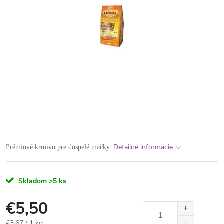
Detailné informácie
Prémiové krmivo pre dospelé mačky.
Skladom
>5 ks
€5,50
Jednotková
€3,67 / 1 kg