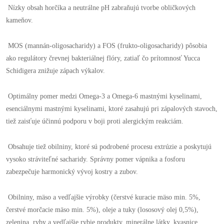
Nízky obsah horčíka a neutrálne pH zabraňujú tvorbe obličkových
kameňov.
MOS (mannán-oligosacharidy) a FOS (frukto-oligosacharidy) pôsobia
ako regulátory črevnej bakteriálnej flóry, zatiaľ čo prítomnosť Yucca
Schidigera znižuje zápach výkalov.
Optimálny pomer medzi Omega-3 a Omega-6 mastnými kyselinami,
esenciálnymi mastnými kyselinami, ktoré zasahujú pri zápalových stavoch,
tiež zaisťuje účinnú podporu v boji proti alergickým reakciám.
Obsahuje tiež obilniny, ktoré sú podrobené procesu extrúzie a poskytujú
vysoko stráviteľné sacharidy. Správny pomer vápnika a fosforu
zabezpečuje harmonický vývoj kostry a zubov.
Obilniny, mäso a vedľajšie výrobky (čerstvé kuracie mäso min. 5%,
čerstvé morčacie mäso min. 5%), oleje a tuky (lososový olej 0,5%),
zelenina, ryby a vedľajšie rybie produkty, minerálne látky, kvasnice