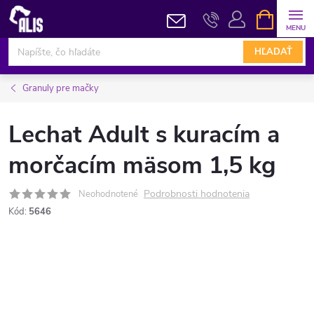
Prejsť
NÁKUPN
KOŠÍK
na
obsah
HĽADAŤ
Granuly pre mačky
Lechat Adult s kuracím a
morčacím mäsom 1,5 kg
Podrobnosti hodnotenia
Neohodnotené
Kód:
5646