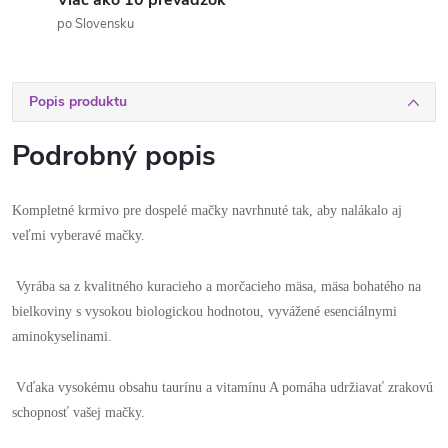
Viac ako 10 prevádzok
po Slovensku
Popis produktu
Podrobný popis
Kompletné krmivo pre dospelé mačky navrhnuté tak, aby nalákalo aj
veľmi vyberavé mačky.
Vyrába sa z kvalitného kuracieho a morčacieho mäsa, mäsa bohatého na
bielkoviny s vysokou biologickou hodnotou, vyvážené esenciálnymi
aminokyselinami.
Vďaka vysokému obsahu taurínu a vitamínu A pomáha udržiavať zrakovú
schopnosť vašej mačky.