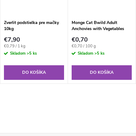
Zverlit podstielka pre mačky
Monge Cat Bwild Adult
10kg
Anchovies with Vegetables
100g
€7,90
€0,70
Jednotková
Jednotková
€0,79 / 1 kg
€0,70 / 100 g
cena:
cena:
Skladom
>5 ks
Skladom
>5 ks
DO KOŠÍKA
DO KOŠÍKA