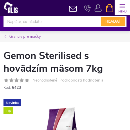
Prejsť
NÁKUPN
KOŠÍK
na
obsah
HĽADAŤ
Granuly pre mačky
Gemon Sterilised s
hovädzím mäsom 7kg
Podrobnosti hodnotenia
Neohodnotené
Kód:
6423
Novinka
Tip