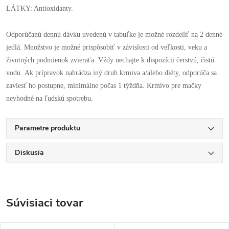
LÁTKY: Antioxidanty.
Odporúčanú dennú dávku uvedenú v tabuľke je možné rozdeliť na 2 denné
jedlá. Množstvo je možné prispôsobiť v závislosti od veľkosti, veku a
životných podmienok zvieraťa. Vždy nechajte k dispozícii čerstvú, čistú
vodu. Ak prípravok nahrádza iný druh krmiva a/alebo diéty, odporúča sa
zaviesť ho postupne, minimálne počas 1 týždňa. Krmivo pre mačky
nevhodné na ľudskú spotrebu.
Parametre produktu
Diskusia
Súvisiaci tovar