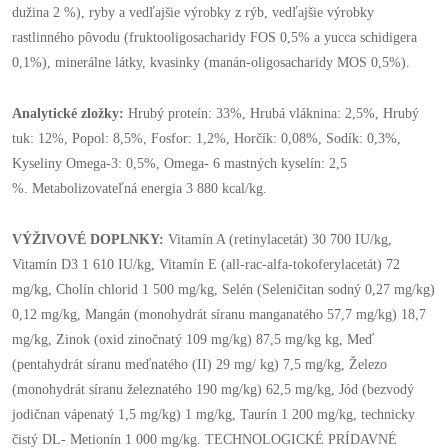
dužina 2 %), ryby a vedľajšie výrobky z rýb, vedľajšie výrobky
rastlinného pôvodu (fruktooligosacharidy FOS 0,5% a yucca schidigera
0,1%), minerálne látky, kvasinky (manán-oligosacharidy MOS 0,5%).
Analytické zložky:
Hrubý proteín: 33%, Hrubá vláknina: 2,5%, Hrubý
tuk: 12%, Popol: 8,5%, Fosfor: 1,2%, Horčík: 0,08%, Sodík: 0,3%,
Kyseliny Omega-3: 0,5%, Omega- 6 mastných kyselín: 2,5
%. Metabolizovateľná energia 3 880 kcal/kg.
VÝŽIVOVÉ DOPLNKY:
Vitamín A (retinylacetát) 30 700 IU/kg,
Vitamín D3 1 610 IU/kg, Vitamín E (all-rac-alfa-tokoferylacetát) 72
mg/kg, Cholín chlorid 1 500 mg/kg, Selén (Seleničitan sodný 0,27 mg/kg)
0,12 mg/kg, Mangán (monohydrát síranu manganatého 57,7 mg/kg) 18,7
mg/kg, Zinok (oxid zinočnatý 109 mg/kg) 87,5 mg/kg kg, Meď
(pentahydrát síranu meďnatého (II) 29 mg/ kg) 7,5 mg/kg, Železo
(monohydrát síranu železnatého 190 mg/kg) 62,5 mg/kg, Jód (bezvodý
jodičnan vápenatý 1,5 mg/kg) 1 mg/kg, Taurín 1 200 mg/kg, technicky
čistý DL- Metionín 1 000 mg/kg. TECHNOLOGICKÉ PRÍDAVNÉ