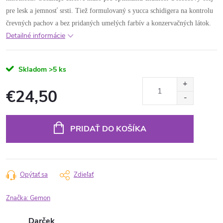
pre lesk a jemnosť srsti. Tiež formulovaný s yucca schidigera na kontrolu
črevných pachov a bez pridaných umelých farbív a konzervačných látok.
Detailné informácie
Skladom
>5 ks
€24,50
Jednotková
cena:
PRIDAŤ DO KOŠÍKA
Opýtať sa
Zdieľať
Značka:
Gemon
Darček