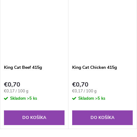
King Cat Beef 415g
King Cat Chicken 415g
€0,70
€0,70
Jednotková
Jednotková
€0,17 / 100 g
€0,17 / 100 g
cena:
cena:
Skladom
>5 ks
Skladom
>5 ks
DO KOŠÍKA
DO KOŠÍKA