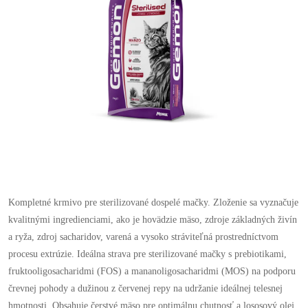
Kompletné krmivo pre sterilizované dospelé mačky. Zloženie sa vyznačuje
kvalitnými ingredienciami, ako je hovädzie mäso, zdroje základných živín
a ryža, zdroj sacharidov, varená a vysoko stráviteľná prostredníctvom
procesu extrúzie. Ideálna strava pre sterilizované mačky s prebiotikami,
fruktooligosacharidmi (FOS) a mananoligosacharidmi (MOS) na podporu
črevnej pohody a dužinou z červenej repy na udržanie ideálnej telesnej
hmotnosti. Obsahuje čerstvé mäso pre optimálnu chutnosť a lososový olej