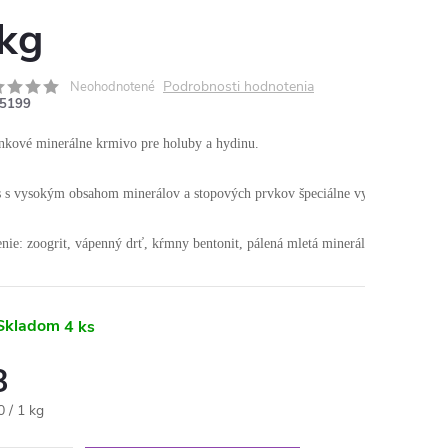
kg
Podrobnosti hodnotenia
Neohodnotené
5199
nkové minerálne krmivo pre holuby a hydinu.

s vysokým obsahom minerálov a stopových prvkov špeciálne vyvinutá pre súťaž
nie: zoogrit, vápenný drť, kŕmny bentonit, pálená mletá minerálna surovina, 
Skladom
4 ks
8
otková
0 / 1 kg
: