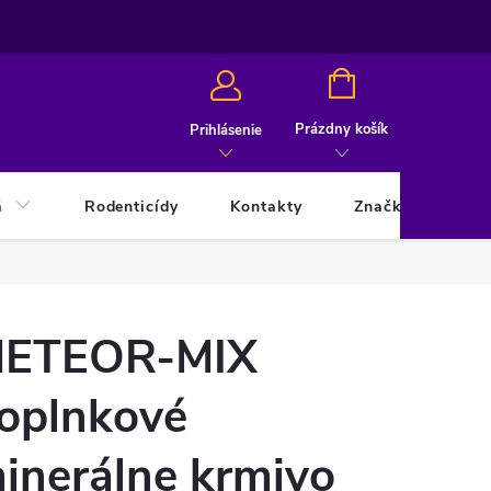
NÁKUPNÝ
KOŠÍK
Prázdny košík
Prihlásenie
á
Rodenticídy
Kontakty
Značky
ETEOR-MIX
oplnkové
inerálne krmivo