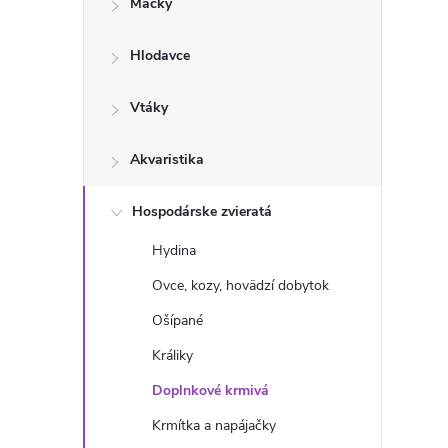
Mačky
n
Hlodavce
ý
p
Vtáky
a
Akvaristika
n
Hospodárske zvieratá
Hydina
e
Ovce, kozy, hovädzí dobytok
l
Ošípané
Králiky
Doplnkové krmivá
Krmítka a napájačky