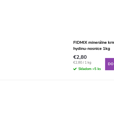
FIDMIX minerálne krm
hydinu-nosnice 1kg
€2,80
Jednotková
€2,80 / 1 kg
DO
cena:
Skladom
>5 ks