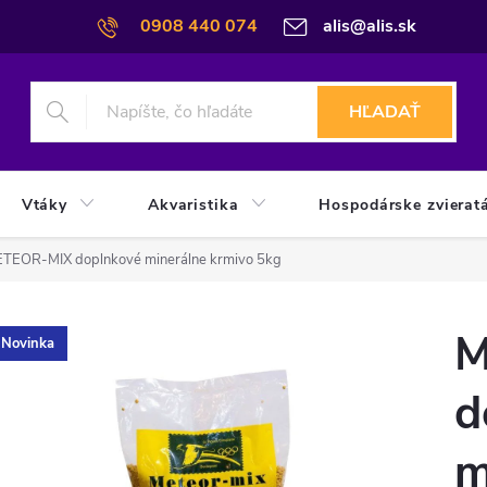
0908 440 074
alis@alis.sk
HĽADAŤ
Vtáky
Akvaristika
Hospodárske zvierat
TEOR-MIX doplnkové minerálne krmivo 5kg
M
Novinka
d
m