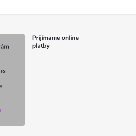
Prijímame online
platby
 FS
4