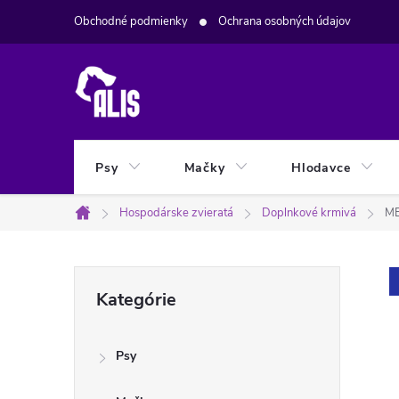
Prejsť
Obchodné podmienky
Ochrana osobných údajov
na
obsah
Psy
Mačky
Hlodavce
Hospodárske zvieratá
Doplnkové krmivá
ME
Domov
B
Preskočiť
Kategórie
kategórie
o
Psy
č