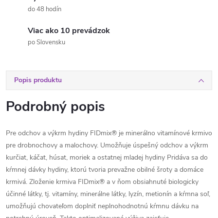
do 48 hodín
Viac ako 10 prevádzok
po Slovensku
Popis produktu
Podrobný popis
Pre odchov a výkrm hydiny FIDmix® je minerálno vitamínové krmivo
pre drobnochovy a malochovy. Umožňuje úspešný odchov a výkrm
kurčiat, káčat, húsat, moriek a ostatnej mladej hydiny Pridáva sa do
kŕmnej dávky hydiny, ktorú tvoria prevažne obilné šroty a domáce
krmivá. Zloženie krmiva FIDmix® a v ňom obsiahnuté biologicky
účinné látky, tj. vitamíny, minerálne látky, lyzín, metionín a kŕmna soľ,
umožňujú chovateľom doplniť neplnohodnotnú kŕmnu dávku na