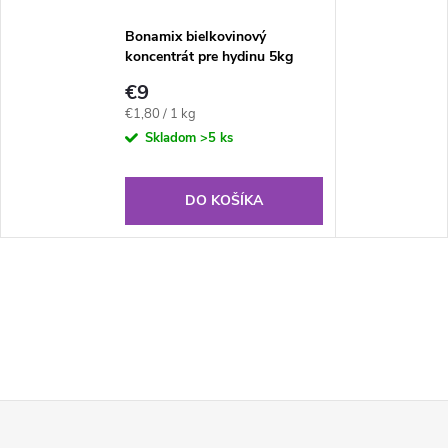
Bonamix bielkovinový
koncentrát pre hydinu 5kg
€9
Jednotková
€1,80 / 1 kg
cena:
Skladom
>5 ks
DO KOŠÍKA
Z