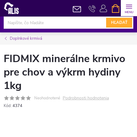
Prejsť
NÁKUPN
KOŠÍK
na
obsah
HĽADAŤ
Doplnkové krmivá
FIDMIX minerálne krmivo
pre chov a výkrm hydiny
1kg
Podrobnosti hodnotenia
Neohodnotené
Kód:
4374