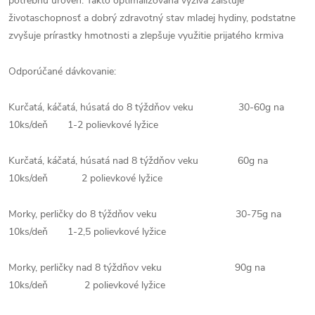
potrebnú úroveň. Takto optimalizovaná výživa zaisťuje
životaschopnosť a dobrý zdravotný stav mladej hydiny, podstatne
zvyšuje prírastky hmotnosti a zlepšuje využitie prijatého krmiva
Odporúčané dávkovanie:
Kurčatá, káčatá, húsatá do 8 týždňov veku 30-60g na
10ks/deň 1-2 polievkové lyžice
Kurčatá, káčatá, húsatá nad 8 týždňov veku 60g na
10ks/deň 2 polievkové lyžice
Morky, perličky do 8 týždňov veku 30-75g na
10ks/deň 1-2,5 polievkové lyžice
Morky, perličky nad 8 týždňov veku 90g na
10ks/deň 2 polievkové lyžice