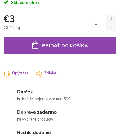
Skladom
>5 ks
€3
Jednotková
€3 / 1 kg
cena:
PRIDAŤ DO KOŠÍKA
Opýtať sa
Zdieľať
Darček
ku každej objednávke nad 50€
Doprava zadarmo
na vybrané produkty
Rýchle dodanie