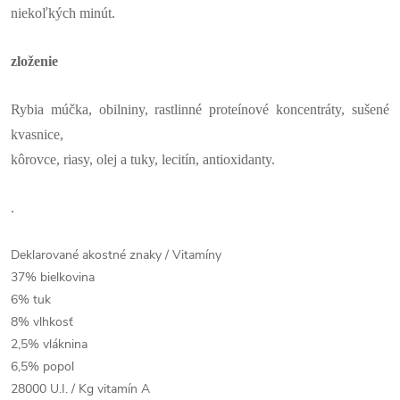
niekoľkých minút.
zloženie
Rybia múčka, obilniny, rastlinné proteínové koncentráty, sušené
kvasnice,
kôrovce, riasy, olej a tuky, lecitín, antioxidanty.
.
Deklarované akostné znaky / Vitamíny
37% bielkovina
6% tuk
8% vlhkosť
2,5% vláknina
6,5% popol
28000 U.I. / Kg vitamín A