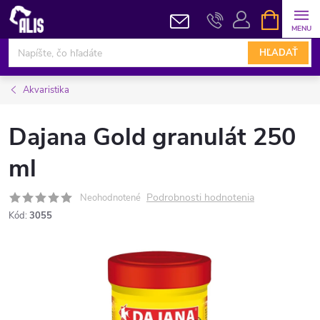
Prejsť
NÁKUPN
KOŠÍK
na
obsah
HĽADAŤ
Akvaristika
Dajana Gold granulát 250
ml
Podrobnosti hodnotenia
Neohodnotené
Kód:
3055