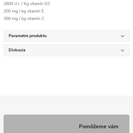
2800 U.I. / Kg vitamín D3
200 mg / kg vitamín E
300 mg / kg vitamín C
Parametre produktu
Diskusia
Z
á
p