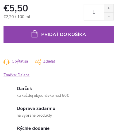
€5,50
Jednotková
€2,20 / 100 ml
cena:
PRIDAŤ DO KOŠÍKA
Opýtať sa
Zdieľať
Značka:
Dajana
Darček
ku každej objednávke nad 50€
Doprava zadarmo
na vybrané produkty
Rýchle dodanie