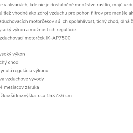
le v akváriách, kde nie je dostatočné množstvo rastlín, majú vz
ú tiež vhodné ako zdroj vzduchu pre pohon filtrov pre menšie a
zduchovacích motorčekov sú ich spoľahlivosť, tichý chod, dlhá
ysoký výkon a možnosť ich regulácie.
zduchovací motorček JK-AP7500
ysoký výkon
ichý chod
lynulá regulácia výkonu
va vzduchové vývody
4 mesiacov záruka
ĺžka×šírka×výška: cca 15×7×6 cm