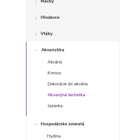
Mačky
n
Hlodavce
ý
p
Vtáky
a
Akvaristika
Akváriá
n
Krmivo
e
Dekorácie do akvária
Akvarijná technika
l
Jazierka
Hospodárske zvieratá
Hydina