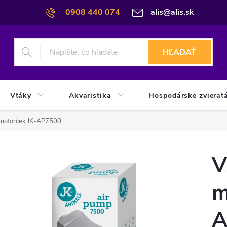
0908 440 074
alis@alis.sk
HĽADAŤ
Vtáky
Akvaristika
Hospodárske zvierat
 motorček JK-AP7500
V
m
A