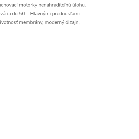
duchovací motorky nenahraditeľnú úlohu.
kvária do 50 l. Hlavnými prednosťami
 životnosť membrány, moderný dizajn,