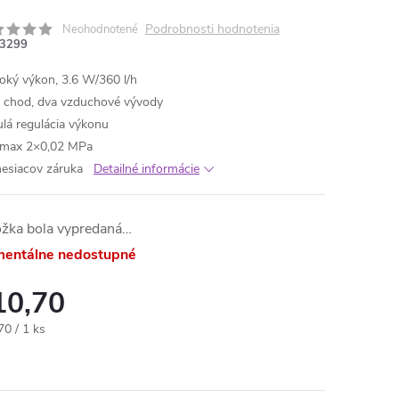
Podrobnosti hodnotenia
Neohodnotené
3299
oký výkon, 3.6 W/360 l/h
ý chod, dva vzduchové vývody
ulá regulácia výkonu
: max 2×0,02 MPa
esiacov záruka
Detailné informácie
ožka bola vypredaná…
entálne nedostupné
10,70
otková
70 / 1 ks
: