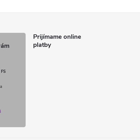
Prijímame online
platby
 FS
4