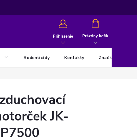
NÁKUPNÝ
KOŠÍK
Prázdny košík
Prihlásenie
á
Rodenticídy
Kontakty
Značky
zduchovací
otorček JK-
P7500