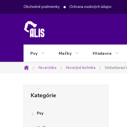
Prejsť
Obchodné podmienky
Ochrana osobných údajov
na
obsah
Psy
Mačky
Hlodavce
Akvaristika
Akvarijná technika
Vzduchovací
Domov
B
Preskočiť
Kategórie
kategórie
o
Psy
č