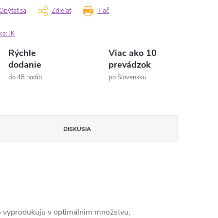
Opýtať sa
Zdieľať
Tlač
ka:
JK
Rýchle
Viac ako 10
dodanie
prevádzok
do 48 hodín
po Slovensku
DISKUSIA
 ho vyprodukujú v optimálnim množstvu,