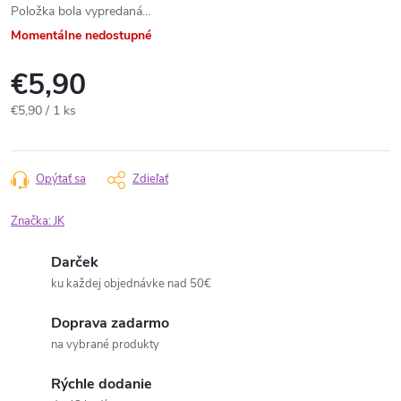
Položka bola vypredaná…
Momentálne nedostupné
€5,90
Jednotková
€5,90 / 1 ks
cena:
Opýtať sa
Zdieľať
Značka:
JK
Darček
ku každej objednávke nad 50€
Doprava zadarmo
na vybrané produkty
Rýchle dodanie