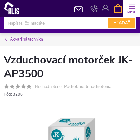
Prejsť
NÁKUPN
KOŠÍK
na
obsah
HĽADAŤ
Akvarijná technika
Vzduchovací motorček JK-
AP3500
Podrobnosti hodnotenia
Neohodnotené
Kód:
3296