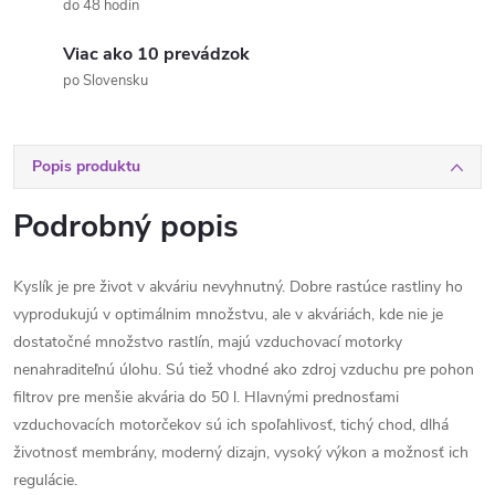
do 48 hodín
Viac ako 10 prevádzok
po Slovensku
Popis produktu
Podrobný popis
Kyslík je pre život v akváriu nevyhnutný. Dobre rastúce rastliny ho
vyprodukujú v optimálnim množstvu, ale v akváriách, kde nie je
dostatočné množstvo rastlín, majú vzduchovací motorky
nenahraditeľnú úlohu. Sú tiež vhodné ako zdroj vzduchu pre pohon
filtrov pre menšie akvária do 50 l. Hlavnými prednosťami
vzduchovacích motorčekov sú ich spoľahlivosť, tichý chod, dlhá
životnosť membrány, moderný dizajn, vysoký výkon a možnosť ich
regulácie.