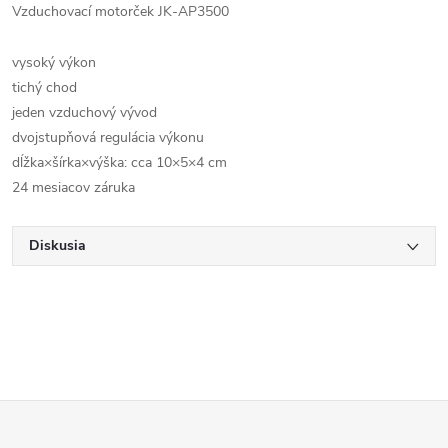
Vzduchovací motorček JK-AP3500
vysoký výkon
tichý chod
jeden vzduchový vývod
dvojstupňová regulácia výkonu
dĺžka×šírka×výška: cca 10×5×4 cm
24 mesiacov záruka
Diskusia
Z