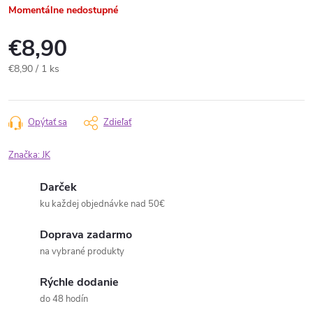
Momentálne nedostupné
€8,90
Jednotková
€8,90 / 1 ks
cena:
Opýtať sa
Zdieľať
Značka:
JK
Darček
ku každej objednávke nad 50€
Doprava zadarmo
na vybrané produkty
Rýchle dodanie
do 48 hodín