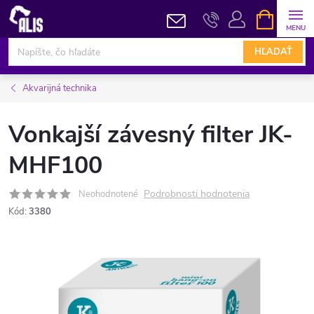
Prejsť
NÁKUPN
KOŠÍK
na
obsah
HĽADAŤ
Akvarijná technika
Vonkajší závesný filter JK-
MHF100
Podrobnosti hodnotenia
Neohodnotené
Kód:
3380