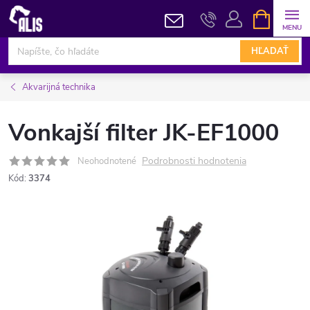
Prejsť
NÁKUPN
KOŠÍK
na
obsah
HĽADAŤ
Akvarijná technika
Vonkajší filter JK-EF1000
Podrobnosti hodnotenia
Neohodnotené
Kód:
3374