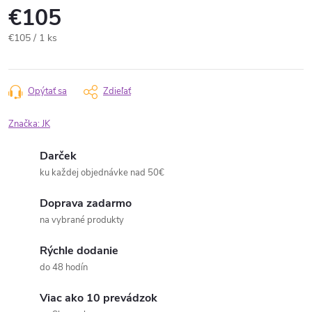
€105
Jednotková
€105 / 1 ks
cena:
Opýtať sa
Zdieľať
Značka:
JK
Darček
ku každej objednávke nad 50€
Doprava zadarmo
na vybrané produkty
Rýchle dodanie
do 48 hodín
Viac ako 10 prevádzok