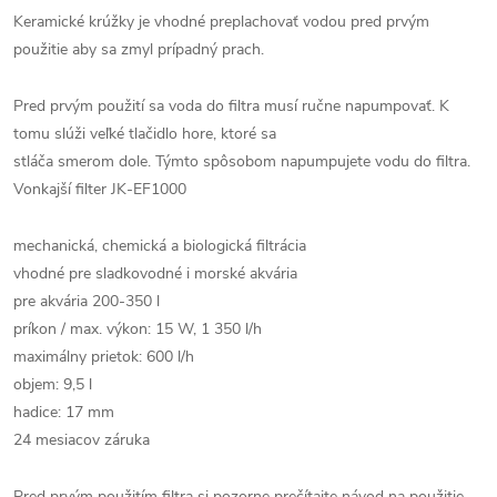
Keramické krúžky je vhodné preplachovať vodou pred prvým
použitie aby sa zmyl prípadný prach.
Pred prvým použití sa voda do filtra musí ručne napumpovať. K
tomu slúži veľké tlačidlo hore, ktoré sa
stláča smerom dole. Týmto spôsobom napumpujete vodu do filtra.
Vonkajší filter JK-EF1000
mechanická, chemická a biologická filtrácia
vhodné pre sladkovodné i morské akvária
pre akvária 200-350 l
príkon / max. výkon: 15 W, 1 350 l/h
maximálny prietok: 600 l/h
objem: 9,5 l
hadice: 17 mm
24 mesiacov záruka
Pred prvým použitím filtra si pozorne prečítajte návod na použitie.