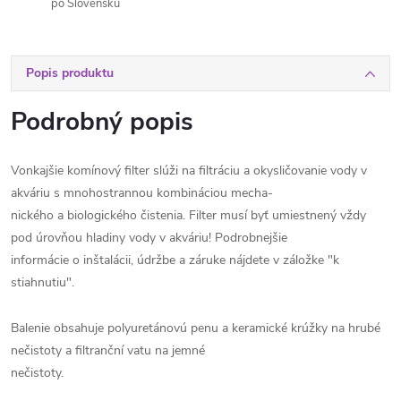
po Slovensku
Popis produktu
Podrobný popis
Vonkajšie komínový filter slúži na filtráciu a okysličovanie vody v
akváriu s mnohostrannou kombináciou mecha-
nického a biologického čistenia. Filter musí byť umiestnený vždy
pod úrovňou hladiny vody v akváriu! Podrobnejšie
informácie o inštalácii, údržbe a záruke nájdete v záložke "k
stiahnutiu".
Balenie obsahuje polyuretánovú penu a keramické krúžky na hrubé
nečistoty a filtranční vatu na jemné
nečistoty.